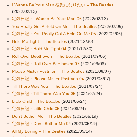
I Wanna Be Your Man 彼氏になりたい – The Beatles
(2022/02/13)
宅録日記・I Wanna Be Your Man 06
(2022/02/13)
You Really Got A Hold On Me – The Beatles
(2022/02/06)
宅録日記・You Really Got A Hold On Me 05
(2022/02/06)
Hold Me Tight – The Beatles
(2021/12/30)
宅録日記・Hold Me Tight 04
(2021/12/30)
Roll Over Beethoven – The Beatles
(2021/09/06)
宅録日記・Roll Over Beethoven 07
(2021/09/06)
Please Mister Postman – The Beatles
(2021/08/07)
宅録日記・Please Mister Postman 04
(2021/08/07)
Till There Was You – The Beatles
(2021/07/24)
宅録日記・Till There Was You 05
(2021/07/24)
Little Child – The Beatles
(2021/06/24)
宅録日記・Little Child 05
(2021/06/24)
Don’t Bother Me – The Beatles
(2021/05/19)
宅録日記・Don’t Bother Me 04
(2021/05/19)
All My Loving – The Beatles
(2021/05/14)