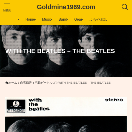
Goldmine1969.com
MENU
Home
Music
Band
Gear
よもやま話
WITH THE BEATLES – THE BEATLES
ホーム
自宅録音
宅録ビートルズ
WITH THE BEATLES – THE BEATLES