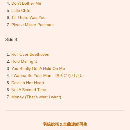
Don’t Bother Me
Little Child
Till There Was You
Please Mister Postman
Side B
Roll Over Beethoven
Hold Me Tight
You Really Got A Hold On Me
I Wanna Be Your Man 彼氏になりたい
Devil In Her Heart
Not A Second Time
Money (That’s what I want)
宅録総括＆全曲連続再生