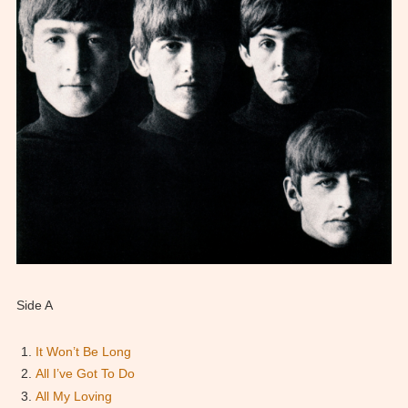
Side A
It Won’t Be Long
All I’ve Got To Do
All My Loving