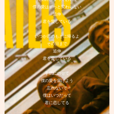
僕の愛はずっと変わらない
追伸
君を愛している
いつか君のもとに帰るよ
その日まで
追伸
君を愛している
手紙にのせて
僕の愛を届けよう
忘れないで
僕はいつだって
君に恋してる