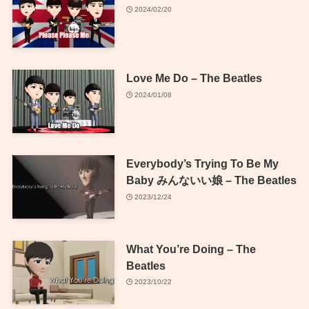
2024/02/20
Love Me Do – The Beatles
2024/01/08
Everybody’s Trying To Be My
Baby みんないい娘 – The Beatles
2023/12/24
What You’re Doing – The
Beatles
2023/10/22