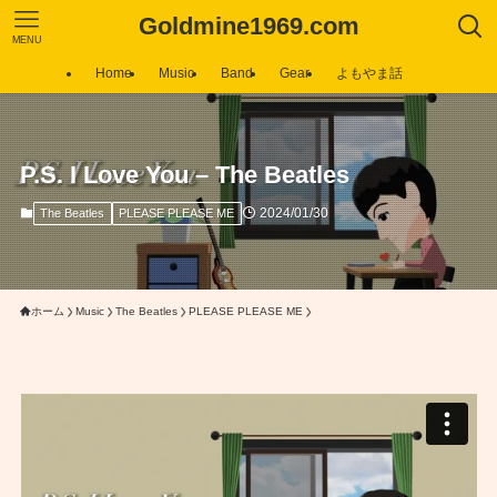
Goldmine1969.com
MENU
Home
Music
Band
Gear
よもやま話
P.S. I Love You – The Beatles
2024/01/30
The Beatles
PLEASE PLEASE ME
ホーム
Music
The Beatles
PLEASE PLEASE ME