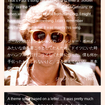
That’s Paul’s song. He was trying to write a ‘Soldier
Boy’ like the Shirelles. He wrote that in Germany, or
when we were going to and from Hamburg. I might
have contributed something. I can’t remember
anything in particular. It was mainly his song.
ポールの曲だ。シュレルズの「ソルジャー・ボーイ」
みたいな曲を書こうとしてたんだね。ドイツにいた時
かハンブルグに行こうとしてた時に作った。僕も何か
手伝ったかもしれないけど、よく覚えてないな。基本
的に彼の曲だよ。
ジョン・レノン（1980）
A theme song based on a letter… It was pretty much