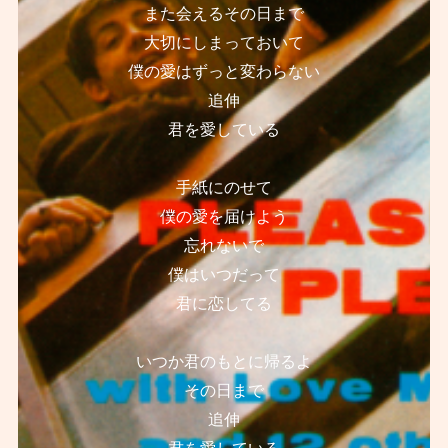
また会えるその日まで
大切にしまっておいて
僕の愛はずっと変わらない
追伸
君を愛している
手紙にのせて
僕の愛を届けよう
忘れないで
僕はいつだって
君に恋してる
いつか君のもとに帰るよ
その日まで
追伸