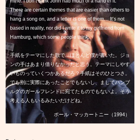
mine. I don’t think John had much of a hand in it.
There are certain themes that are easier than others to
hang a song on, and a letter is one of them… It’s not
based in reality, nor did I write it to my girlfriend from
Hamburg, which some people think.
手紙をテーマにした歌で…ほとんど僕が書いた。ジョ
ンの手はあまり借りなかったと思う。テーマにしやす
いものっていくつかあるだろ？手紙はそのひとつさ。
でも別に実際にあったことでもないし、ましてハンブ
ルグのガールフレンドに宛てたものでもないよ。そう
考える人もいるみたいだけどね。
ポール・マッカートニー（1994）