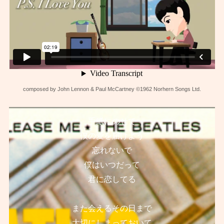
composed by John Lennon & Paul McCartney ©1962 Norhern Songs Ltd.
手紙にのせて
僕の愛を届けよう
忘れないで
僕はいつだって
君に恋してる
また会えるその日まで
大切にしまっておいて