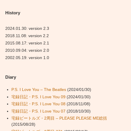
History
2024.01.30: version 2.3
2018.11.08: version 2.2
2015.08.17: version 2.1
2010.09.04: version 2.0
2002.05.19: version 1.0
Diary
P.S. I Love You – The Beatles
(2024/01/30)
宅録日記・P.S. I Love You 09
(2024/01/30)
宅録日記・P.S. I Love You 08
(2018/11/08)
宅録日記・P.S. I Love You 07
(2018/10/30)
宅録ビートルズ・2周目 – PLEASE PLEASE ME総括
(2015/08/28)