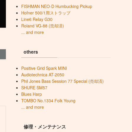
FISHMAN NEO-D Humbucking Pickup
Hofner 500/1用ストラップ
Line6 Relay G30
Roland VG-88 (売却済)
... and more
others
Positive Grid Spark MINI
Audiotechnica AT-2050
Phil Jones Bass Session 77 Special (売却済)
SHURE SM57
Blues Harp
TOMBO No.1334 Folk Young
... and more
修理・メンテナンス