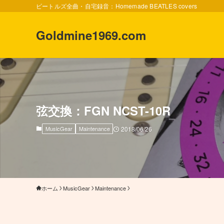
ビートルズ全曲・自宅録音：Homemade BEATLES covers
Goldmine1969.com
弦交換：FGN NCST-10R
MusicGear
Maintenance
2018/06/26
ホーム
MusicGear
Maintenance