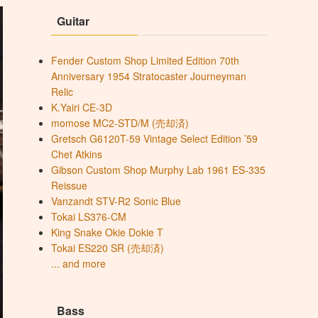
Guitar
Fender Custom Shop Limited Edition 70th
Anniversary 1954 Stratocaster Journeyman
Relic
K.Yairi CE-3D
momose MC2-STD/M (売却済)
Gretsch G6120T-59 Vintage Select Edition ’59
Chet Atkins
Gibson Custom Shop Murphy Lab 1961 ES-335
Reissue
Vanzandt STV-R2 Sonic Blue
Tokai LS376-CM
King Snake Okie Dokie T
Tokai ES220 SR (売却済)
... and more
Bass