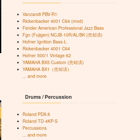
Vanzandt PBV-R1
Rickenbacker 4001 C64 (mod)
Fender American Professional Jazz Bass
Fgn (Fujigen) NCJB-10R/AL/BK (売却済)
Hofner Ignition Bass-L
Rickenbacker 4001 C64
Hofner 500/1 Vintage 62
YAMAHA BX5 Custom (売却済)
YAMAHA BX1（売却済）
... and more
Drums / Percussion
Roland PDX-8
Roland TD-4KP-S
Percussions
... and more