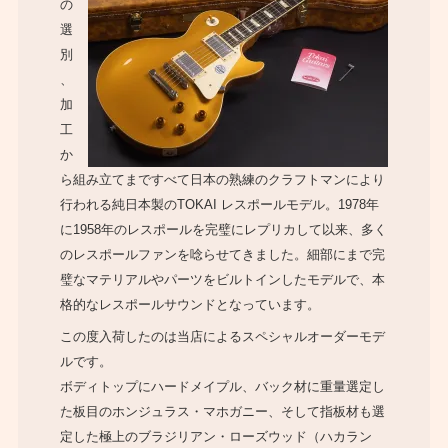
の
選
別
、
加
工
か
ら組み立てまですべて日本の熟練のクラフトマンにより
行われる純日本製のTOKAI レスポールモデル。1978年
に1958年のレスポールを完璧にレプリカして以来、多く
のレスポールファンを唸らせてきました。細部にまで完
璧なマテリアルやパーツをビルトインしたモデルで、本
格的なレスポールサウンドとなっています。
この度入荷したのは当店によるスペシャルオーダーモデ
ルです。
ボディトップにハードメイプル、バック材に重量選定し
た板目のホンジュラス・マホガニー、そして指板材も選
定した極上のブラジリアン・ローズウッド（ハカラン