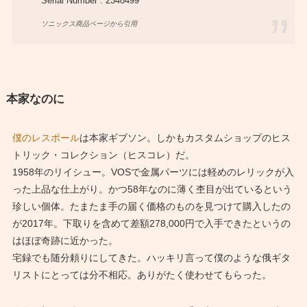
Serial Number : 2348499
ソニックス商品ページから引用
本家なのに
僕のレスポール
は本家ギブソン。しかもカスタムショップのヒス
トリック・コレクション（ヒスコレ）だ。
1958年のリイシュー。VOSで金属パーツには軽めのレリックが入
った上品な仕上がり。かつ58年なのに薄く杢目が出ているという
珍しい個体。たまたま手の届く価格のものを見つけて購入したの
が2017年。下取りを含めて差額278,000円で入手できたというの
はほぼ奇跡に近かった。
宅録でも随分頼りにしてきた。ハッキリ言って僕のような俄ギタ
リストにとっては分不相応。ありがたく使わせてもらった。