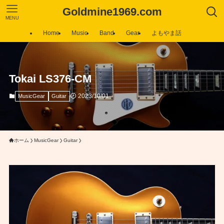
Goldmine1969.com
MENU
Home
Music
Band
Gear
よもやま話
Tokai LS376-CM
2023/10/01
MusicGear
Guitar
ホーム
MusicGear
Guitar