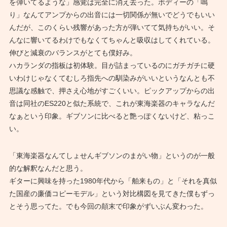
を弾いてるような」感覚は完全に消え去った。ボディーの「鳴
り」なんてアンプからの出音には一切関係が無いでどうでもいい
んだが、このくらい残響があった方が弾いてて気持ちがいい。そ
んなに響いてるわけでもなくてちゃんと吸収はしてくれている。
伸びと減衰のバランスがとても僕好み。
ハカランダの指板は初体験。目が詰まっているのにガチガチに硬
いわけじゃなくてむしろ指先への馴染みがいいというなんとも不
思議な感触で、押さえ心地がすごくいい。ピックアップからの出
音は同社のES220と似た系統で、これが東海楽器のキャラなんだ
なぁという印象。ギブソンに比べると艶っぽくないけど、粘っこ
い。
「東海楽器なんてしょせんギブソンのまがい物」というのが一般
的な解釈なんだと思う。
ギターに興味を持った1980年代から「舶来もの」と「それを真似
た国産の廉価コピーモデル」という対比構図を見てきた僕もずっ
とそう思ってた。でも今回の顛末で印象がずいぶん変わった。