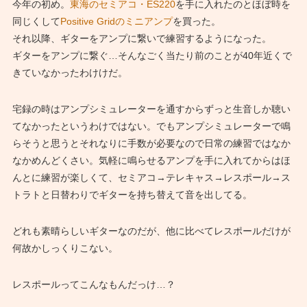
今年の初め。
東海のセミアコ・ES220
を手に入れたのとほぼ時を
同じくして
Positive Gridのミニアンプ
を買った。
それ以降、ギターをアンプに繋いで練習するようになった。
ギターをアンプに繋ぐ…そんなごく当たり前のことが40年近くで
きていなかったわけけだ。
宅録の時はアンプシミュレーターを通すからずっと生音しか聴い
てなかったというわけではない。でもアンプシミュレーターで鳴
らそうと思うとそれなりに手数が必要なので日常の練習ではなか
なかめんどくさい。気軽に鳴らせるアンプを手に入れてからはほ
んとに練習が楽しくて、セミアコ→テレキャス→レスポール→ス
トラトと日替わりでギターを持ち替えて音を出してる。
どれも素晴らしいギターなのだが、他に比べてレスポールだけが
何故かしっくりこない。
レスポールってこんなもんだっけ…？