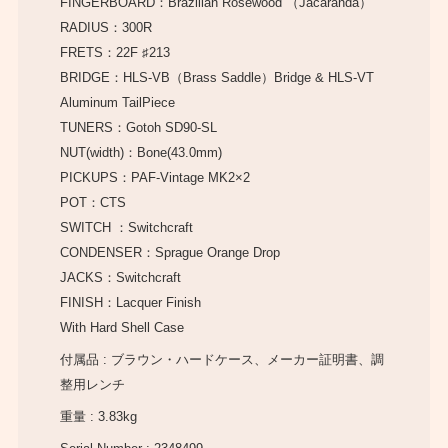
FINGERBOARD：Brazilian Rosewood （Jacaranda）
RADIUS：300R
FRETS：22F ♯213
BRIDGE：HLS-VB（Brass Saddle）Bridge & HLS-VT
Aluminum TailPiece
TUNERS：Gotoh SD90-SL
NUT(width)：Bone(43.0mm)
PICKUPS：PAF-Vintage MK2×2
POT：CTS
SWITCH ：Switchcraft
CONDENSER：Sprague Orange Drop
JACKS：Switchcraft
FINISH：Lacquer Finish
With Hard Shell Case
付属品 : ブラウン・ハードケース、メーカー証明書、調
整用レンチ
重量 : 3.83kg