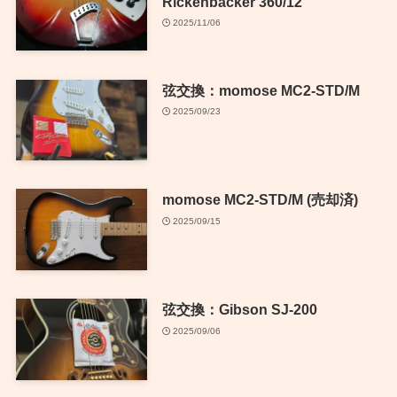
Rickenbacker 360/12
2025/11/06
弦交換：momose MC2-STD/M
2025/09/23
momose MC2-STD/M (売却済)
2025/09/15
弦交換：Gibson SJ-200
2025/09/06