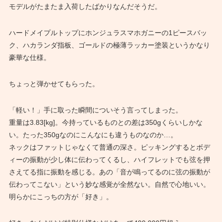
モデルがたまたま入荷したばかりなんだそうだ。
ハードメイプルトップにホンジュラスマホガニーの1ピースバッ
ク、ハカランダ指板、ゴールドの極薄ラッカー塗装というかなり
豪華な仕様。
ちょっと弾かせてもらった。
「軽い！」手に取った瞬間についそう言ってしまった。
重量は3.83[kg]。今持っているものとの差は350gくらいしかな
い。たった350gなのにこんなにも違うものなのか…。
ネックはファットじゃなくて普通の深さ。ピッキングするとボデ
ィーの振動が少し体に伝わってくるし、ハイフレットでも弦を押
さえてる指に振動を感じる。あの「音が鳴ってるのに弦の振動が
伝わってこない」という妙な感覚が全然ない。自然で心地いい。
明らかにこっちの方が「好き」。