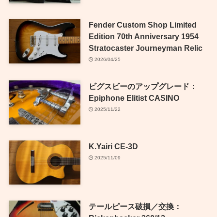
Fender Custom Shop Limited
Edition 70th Anniversary 1954
Stratocaster Journeyman Relic
2026/04/25
ビグスビーのアップグレード：
Epiphone Elitist CASINO
2025/11/22
K.Yairi CE-3D
2025/11/09
テールピース破損／交換：