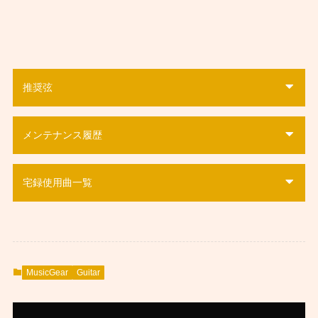
推奨弦
メンテナンス履歴
宅録使用曲一覧
MusicGear
Guitar