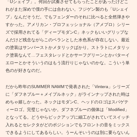
「Uシェイプ」。何回か試奏させてもらったことがあったけどこ
れがまた深めで僕の手には合わない。フジゲン製のも「Uシェイ
プ」なんだそうだ。でもフェンダーのそれに比べると全然弾きや
すかった。アメリカン・プロフェッショナル（アメプロ）シリー
ズで採用されてる「ディープモダンC」ネックもいいグリップな
んだけど残念ながらこのペランとした水色系が存在しない。最近
の塗装はサンバーストかメタリックばかり。ストラトにメタリッ
ク塗装なんて…フェスタレッドとかサーフグリーンとかバターイ
エローとかそういうのはもう流行りじゃないのかな。こういう単
色のが好きなのだ。
だから昨年のSUMMER NAMMで発表された「Vintera」シリーズ
に「ダフネブルー＋メイプルネック」がラインナップされた時は
めちゃ嬉しかった。ネックはモダンC、ヘッドのロゴはスパゲテ
ィーロゴ。完璧じゃないか。ダフネブルーの個体は「Modified」
となってる。どうやらピックアップに細工がされていてスイッチ
入れるとセレクタがどのポジションでもフロントの音をミックス
できるようにしてあるらしい。うーんそいうのは別に要らないん