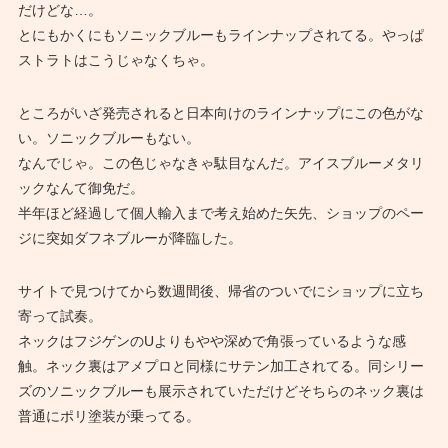
だけどな…。
とにもかくにもソニックブルーもラインナップされてる。やっぱ
ストラトはこうじゃなくちゃ。
ところがいざ発売されると日本向けのラインナップにこの色がな
い。ソニックブルーもない。
なんでじゃ。この色じゃなきゃ駄目なんだ。アイスブルーメタリ
ックなんて御免だ。
半年ほど経過して個人輸入まで考え始めた矢先、ショップのペー
ジに突如ダフネブルーが降臨した。
サイトで見つけてから数週間後、帰省のついでにショップに立ち
寄って試奏。
ネックはフジゲンのUよりもやや深めで角張っているような感
触。ネック裏はアメプロと同様にサテン加工されてる。同シリー
ズのソニックブルーも展示されていただけどそちらのネック裏は
普通にポリ塗装が乗ってる。