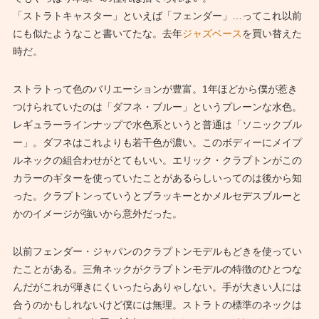
「ストラトキャスター」といえば「フェンダー」…ってこれ以前
にも似たようなこと書いてたな。去年
ジャズベース
を買い替えた
時だ。
ストラトって色のバリエーションが豊富。1年ほどから僕が惹き
つけられていたのは「ダフネ・ブルー」というプレーンな水色。
レギュラーラインナップで水色系というと普通は「ソニックブル
ー」。ダフネはこれよりも若干色が濃い。このボディーにメイプ
ルネックの組合わせがとてもいい。エリック・クラプトンがこの
カラーのギターを使っていたことがあるらしいってのは後から知
った。クラプトンっていうとブラッキーとかメルセデスブルーと
かのイメージが強いから意外だった。
以前フェンダー・ジャパンのクラプトンモデルもどきを使ってい
たことがある。三角ネックがクラプトンモデルの特徴のひとつな
んだがこれが弾きにくいったらありゃしない。手が大きい人には
合うのかもしれないけど僕には無理。ストラトの標準のネックは