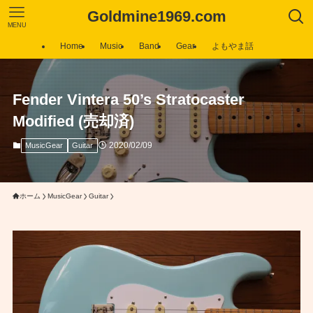
Goldmine1969.com
MENU
Home
Music
Band
Gear
よもやま話
Fender Vintera 50’s Stratocaster
Modified (売却済)
2020/02/09
MusicGear
Guitar
ホーム
MusicGear
Guitar