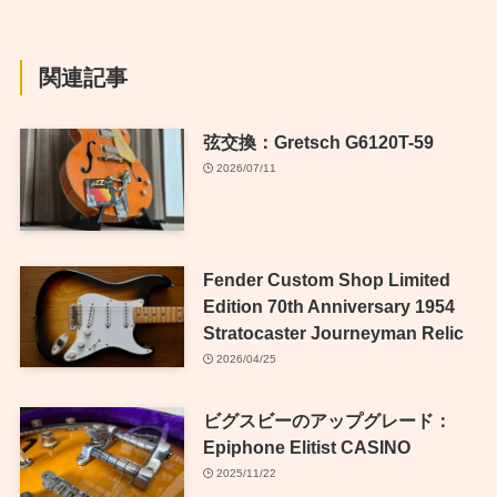
関連記事
弦交換：Gretsch G6120T-59
2026/07/11
Fender Custom Shop Limited
Edition 70th Anniversary 1954
Stratocaster Journeyman Relic
2026/04/25
ビグスビーのアップグレード：
Epiphone Elitist CASINO
2025/11/22