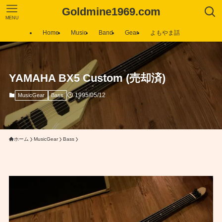
Goldmine1969.com
MENU
Home
Music
Band
Gear
よもやま話
YAMAHA BX5 Custom (売却済)
1995/05/12
MusicGear
Bass
ホーム
MusicGear
Bass