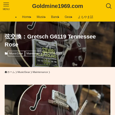
Goldmine1969.com
MENU
Home
Music
Band
Gear
よもやま話
弦交換：Gretsch G6119 Tennessee
Rose
2025/03/21
MusicGear
Maintenance
ホーム
MusicGear
Maintenance