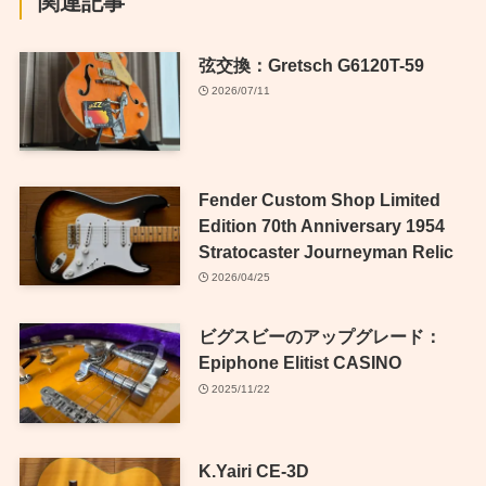
関連記事
弦交換：Gretsch G6120T-59
2026/07/11
Fender Custom Shop Limited
Edition 70th Anniversary 1954
Stratocaster Journeyman Relic
2026/04/25
ビグスビーのアップグレード：
Epiphone Elitist CASINO
2025/11/22
K.Yairi CE-3D