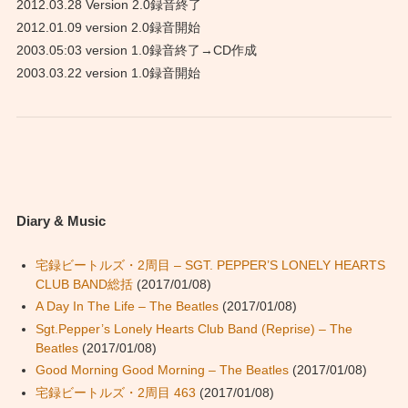
2012.03.28 Version 2.0録音終了
2012.01.09 version 2.0録音開始
2003.05:03 version 1.0録音終了→CD作成
2003.03.22 version 1.0録音開始
Diary & Music
宅録ビートルズ・2周目 – SGT. PEPPER’S LONELY HEARTS
CLUB BAND総括
(2017/01/08)
A Day In The Life – The Beatles
(2017/01/08)
Sgt.Pepper’s Lonely Hearts Club Band (Reprise) – The
Beatles
(2017/01/08)
Good Morning Good Morning – The Beatles
(2017/01/08)
宅録ビートルズ・2周目 463
(2017/01/08)