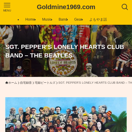
Goldmine1969.com
MENU
Home
Music
Band
Gear
よもやま話
SGT. PEPPER’S LONELY HEARTS CLUB
BAND – THE BEATLES
ホーム
自宅録音
宅録ビートルズ
SGT. PEPPER’S LONELY HEARTS CLUB BAND – T