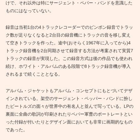
けで、それ以外は特にサージェント・ペパー・バンドを意識した
ものにはなっていない。
録音は当初1台の4トラックレコーダーでのピンポン録音でトラッ
ク数が足りなくなると2台目の録音機にトラックの音を移し変え
て空きトラックを作った。途中(おそらく1967年に入ってから)4
トラック録音機を2台同期させて録音する方法が考案されて実質7
トラックの録音が実現した。この録音方式は後の作品でも使われ
続け、ホワイト・アルバムのある段階で8トラック録音機が導入
されるまで続くこととなる。
アルバム・ジャケットもアルバム・コンセプトにもとづいてデザ
インされている。架空のサージェント・ペッパー・バンドに扮し
たビートルズの面々が世界中の有名人と並んで写っている。LPの
裏面に全曲の歌詞が印刷されたりペパー軍曹のポートレートとい
った付録が付いたりとデザイン面においても非常に画期的なもの
であった。