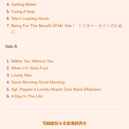
Getting Better
Fixing A Hole
She’s Leaving Home
Being For The Benefit Of Mr. Kite ! ミスター・カイトのため
に
Side B
Within You Without You
When I’m Sixty-Four
Lovely Rita
Good Morning Good Morning
Sgt. Pepper’s Lonely Hearts Club Band (Reprise)
A Day In The Life
宅録総括＆全曲連続再生