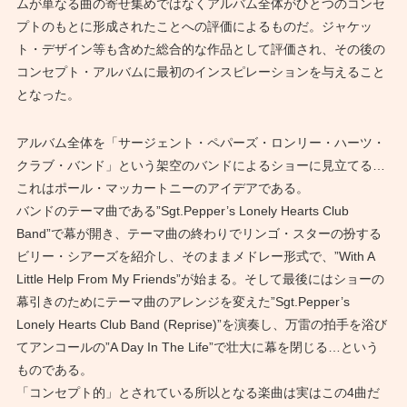
ムが単なる曲の寄せ集めではなくアルバム全体がひとつのコンセ
プトのもとに形成されたことへの評価によるものだ。ジャケッ
ト・デザイン等も含めた総合的な作品として評価され、その後の
コンセプト・アルバムに最初のインスピレーションを与えること
となった。
アルバム全体を「サージェント・ペパーズ・ロンリー・ハーツ・
クラブ・バンド」という架空のバンドによるショーに見立てる…
これはポール・マッカートニーのアイデアである。
バンドのテーマ曲である”Sgt.Pepper’s Lonely Hearts Club
Band”で幕が開き、テーマ曲の終わりでリンゴ・スターの扮する
ビリー・シアーズを紹介し、そのままメドレー形式で、”With A
Little Help From My Friends”が始まる。そして最後にはショーの
幕引きのためにテーマ曲のアレンジを変えた”Sgt.Pepper’s
Lonely Hearts Club Band (Reprise)”を演奏し、万雷の拍手を浴び
てアンコールの”A Day In The Life”で壮大に幕を閉じる…という
ものである。
「コンセプト的」とされている所以となる楽曲は実はこの4曲だ