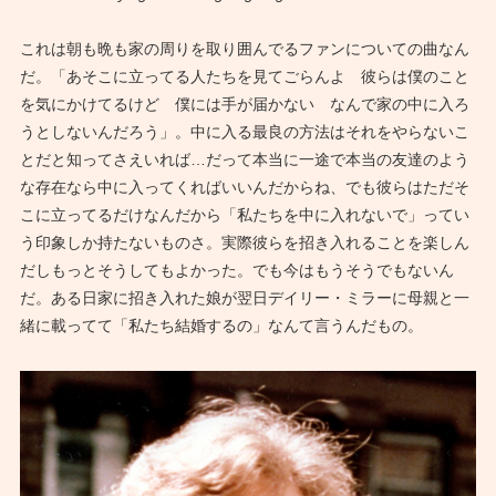
これは朝も晩も家の周りを取り囲んでるファンについての曲なん
だ。「あそこに立ってる人たちを見てごらんよ 彼らは僕のこと
を気にかけてるけど 僕には手が届かない なんで家の中に入ろ
うとしないんだろう」。中に入る最良の方法はそれをやらないこ
とだと知ってさえいれば…だって本当に一途で本当の友達のよう
な存在なら中に入ってくればいいんだからね、でも彼らはただそ
こに立ってるだけなんだから「私たちを中に入れないで」ってい
う印象しか持たないものさ。実際彼らを招き入れることを楽しん
だしもっとそうしてもよかった。でも今はもうそうでもないん
だ。ある日家に招き入れた娘が翌日デイリー・ミラーに母親と一
緒に載ってて「私たち結婚するの」なんて言うんだもの。