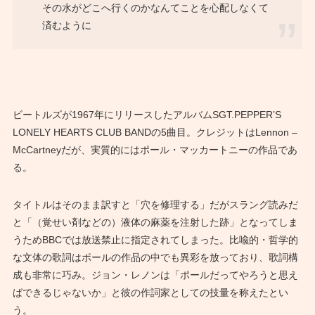
その水がどこへ行くのかなんてことを心配しなくて
済むように
ビートルズが1967年にリリースしたアルバムSGT.PEPPER’S
LONELY HEARTS CLUB BANDの5曲目。クレジットはLennon –
McCartneyだが、実質的にはポール・マッカートニーの作品であ
る。
タイトルはそのまま訳すと「穴を修理する」だがスラング読みだ
と「（覚せい剤などの）液体の麻薬を注射した跡」となってしま
うためBBCでは放送禁止に指定されてしまった。比喩的・哲学的
な文体の歌詞はポールの作品の中でも異彩を放っており、歌詞構
成も非常に巧み。ジョン・レノンは「ポールだってやろうと思え
ばできるじゃないか」と彼の作詞家としての技量を称えたとい
う。