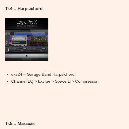
Tr.4 :: Harpsichord
exs24 – Garage Band Harpsichord
Channel EQ > Exciter > Space D > Compressor
Tr.5 :: Maracas