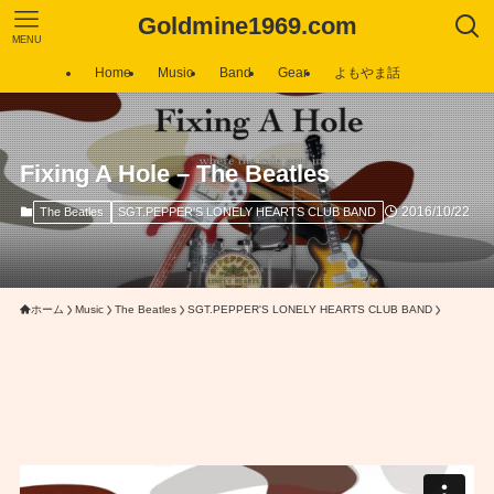
Goldmine1969.com
MENU
Home
Music
Band
Gear
よもやま話
Fixing A Hole – The Beatles
2016/10/22
The Beatles
SGT.PEPPER'S LONELY HEARTS CLUB BAND
ホーム
Music
The Beatles
SGT.PEPPER'S LONELY HEARTS CLUB BAND