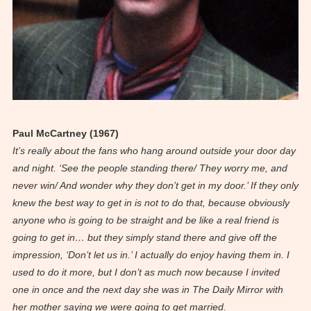
Paul McCartney (1967)
It’s really about the fans who hang around outside your door day
and night. ‘See the people standing there/ They worry me, and
never win/ And wonder why they don’t get in my door.’ If they only
knew the best way to get in is not to do that, because obviously
anyone who is going to be straight and be like a real friend is
going to get in… but they simply stand there and give off the
impression, ‘Don’t let us in.’ I actually do enjoy having them in. I
used to do it more, but I don’t as much now because I invited
one in once and the next day she was in The Daily Mirror with
her mother saying we were going to get married.