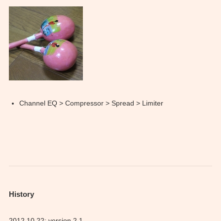
Channel EQ > Compressor > Spread > Limiter
History
2012.10.22: version 2.1