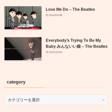
Love Me Do – The Beatles
2024/01/08
Everybody’s Trying To Be My
Baby みんないい娘 – The Beatles
2023/12/24
category
category