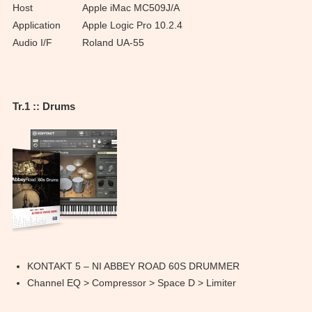
Host
Apple iMac MC509J/A
Application
Apple Logic Pro 10.2.4
Audio I/F
Roland UA-55
Tr.1 :: Drums
KONTAKT 5 – NI ABBEY ROAD 60S DRUMMER
Channel EQ > Compressor > Space D > Limiter