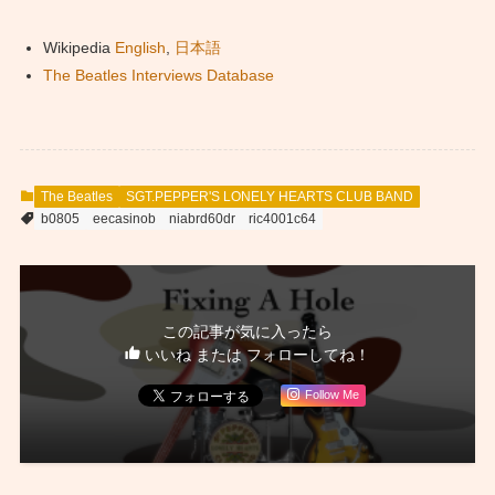
Wikipedia
English
,
日本語
The Beatles Interviews Database
The Beatles
SGT.PEPPER'S LONELY HEARTS CLUB BAND
b0805
eecasinob
niabrd60dr
ric4001c64
この記事が気に入ったら
いいね または フォローしてね！
Follow Me