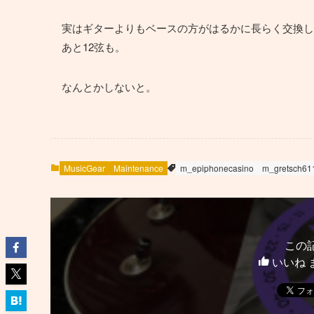
実はギターよりもベースの方がはるかに長らく交換し
あと12弦も。
なんとかしないと。
MusicGear
Maintenance
m_epiphonecasino
m_gretsch61
この
いいね 