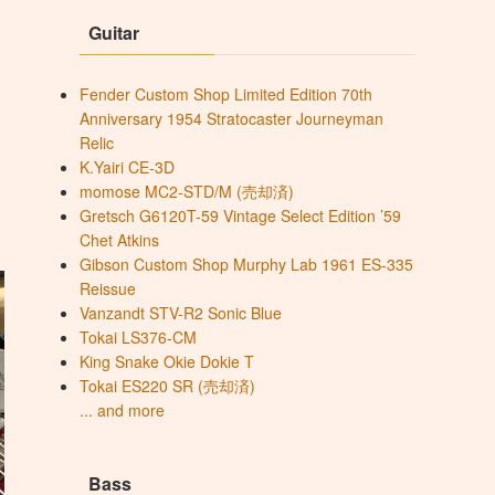
Guitar
Fender Custom Shop Limited Edition 70th
Anniversary 1954 Stratocaster Journeyman
Relic
K.Yairi CE-3D
momose MC2-STD/M (売却済)
Gretsch G6120T-59 Vintage Select Edition ’59
Chet Atkins
Gibson Custom Shop Murphy Lab 1961 ES-335
Reissue
Vanzandt STV-R2 Sonic Blue
Tokai LS376-CM
King Snake Okie Dokie T
Tokai ES220 SR (売却済)
... and more
Bass