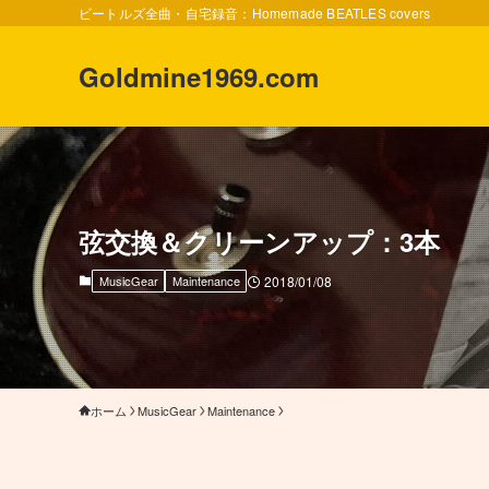
ビートルズ全曲・自宅録音：Homemade BEATLES covers
Goldmine1969.com
弦交換＆クリーンアップ：3本
MusicGear
Maintenance
2018/01/08
ホーム
MusicGear
Maintenance