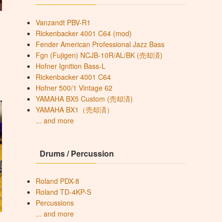
Vanzandt PBV-R1
Rickenbacker 4001 C64 (mod)
Fender American Professional Jazz Bass
Fgn (Fujigen) NCJB-10R/AL/BK (売却済)
Hofner Ignition Bass-L
Rickenbacker 4001 C64
Hofner 500/1 Vintage 62
YAMAHA BX5 Custom (売却済)
YAMAHA BX1（売却済）
... and more
Drums / Percussion
Roland PDX-8
Roland TD-4KP-S
Percussions
... and more