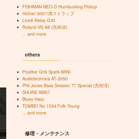
FISHMAN NEO-D Humbucking Pickup
Hofner 500/1用ストラップ
Line6 Relay G30
Roland VG-88 (売却済)
... and more
others
Positive Grid Spark MINI
Audiotechnica AT-2050
Phil Jones Bass Session 77 Special (売却済)
SHURE SM57
Blues Harp
TOMBO No.1334 Folk Young
... and more
修理・メンテナンス