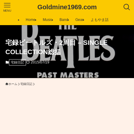
Goldmine1969.com
MENU
Home
Music
Band
Gear
よもやま話
宅録ビートルズ・2周目 – SINGLE
COLLECTION総括
2015/07/19
宅録日記
ホーム
宅録日記