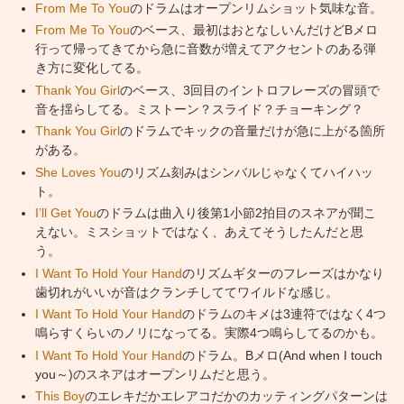
From Me To You
のドラムはオープンリムショット気味な音。
From Me To You
のベース、最初はおとなしいんだけどBメロ
行って帰ってきてから急に音数が増えてアクセントのある弾
き方に変化してる。
Thank You Girl
のベース、3回目のイントロフレーズの冒頭で
音を揺らしてる。ミストーン？スライド？チョーキング？
Thank You Girl
のドラムでキックの音量だけが急に上がる箇所
がある。
She Loves You
のリズム刻みはシンバルじゃなくてハイハッ
ト。
I’ll Get You
のドラムは曲入り後第1小節2拍目のスネアが聞こ
えない。ミスショットではなく、あえてそうしたんだと思
う。
I Want To Hold Your Hand
のリズムギターのフレーズはかなり
歯切れがいいが音はクランチしててワイルドな感じ。
I Want To Hold Your Hand
のドラムのキメは3連符ではなく4つ
鳴らすくらいのノリになってる。実際4つ鳴らしてるのかも。
I Want To Hold Your Hand
のドラム。Bメロ(And when I touch
you～)のスネアはオープンリムだと思う。
This Boy
のエレキだかエレアコだかのカッティングパターンは