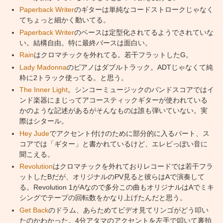
Paperback Writer
のギターは単純なコードストロークじゃなく
てちょっと細かく動いてる。
Paperback Writer
のベースは定型化されてるようでされていな
い。結構自由。特に最終バースは面白い。
Rain
はクロマチックを外れてる。若干フラットしたG。
Lady Madonna
のピアノはダブルトラック。ADTじゃなくて純
粋に2トラック使ってる。と思う。
The Inner Light
。シンコーミュージックのバンドスコアではイ
ンド楽器にまじってアコースティックギターが使われている
かのような記述があるがそんなものは誰も弾いていない。実
際はシタール。
Hey Jude
でアクセント付けのために部分的に入るパート、ス
コアでは「ギター」と書かれているけど、エレピっぽい音に
聞こえる。
Revolution
はクロマチックを外れておりレコードでは若干フラ
ットしたBだが、オリジナルのPV見ると彼らはAで演奏して
る。Revolution 1がAなので多分この曲もオリジナルはAでミキ
シングでテープの回転数をかなり上げたんだと思う。
Get Back
のドラム、あらためてビデオ見てリンゴがどう叩い
たのかわかった。4分アタマのアクセントを左手で叩いて裏拍