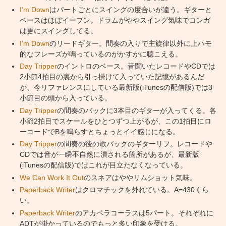
I’m Down
はパートごとにスイングの度合いが違う。ギターと
ベースはほぼイーブン。ドラムがややスイング気味でコンガ
は更にスイングしてる。
I’m Down
のリードギター。間奏の入りで主旋律以外に上ハモ
的なフレーズが鳴っているのがかすかに聴こえる。
Day Tripper
のイントロのベース。昔聞いたレコードやCDでは
2小節4拍目の裏から引っ掛けて入っていた記憶があるんだ
が、今リファレンスにしている最新版(iTunesの配信版)では3
小節目の頭から入っている。
Day Tripper
の間奏のバックに3本目のギターが入ってくる。各
小節2拍目でスケールをひとつずつ上がるが、この1拍目にロ
ーコードでBを鳴らすとちょっとイイ感じになる。
Day Tripper
の間奏の後の歌バックのギターリフ。レコードや
CDでは音が一瞬不自然に潰される箇所があるが、最新版
(iTunesの配信版)ではこれが目立たなくなっている。
We Can Work It Out
のスネアはややリムショット気味。
Paperback Writer
はクロマチックを外れている。A=430くら
い。
Paperback Writer
のアカペラコーラスは5パート。それぞれに
ADTが掛かっているのでもっと多い印象を受ける。