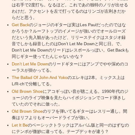
は右手で2度打ち。なるほど。これであの独特のノリが出せる
わけだ。アクセントを左で打ってるのはリンゴが左利きだか
らだと思う。
Get Back
のジョージのギターは実はLes Paulだったのではな
かろうか？ルーフトップのイメージが強いのでオールローズ
だという先入観があったけど、リリーステイクはスタジオ録
音でしかも録音したのはDon’t Let Me Downと同じ日。で、
Don’t Let Me Downのリードはレスポールっぽい。Get Backも
同じギター使ってたんじゃないかな？
Don’t Let Me Down
のリードギターにはアンプでやや深めのコ
ーラスが掛かってる。
The Ballad Of John And Yoko
のエレキは2本。ミックス上は
L/R-chで分離してる。
Old Brown Shoe
にアコギっぽい音が聴こえる。1990年代のジ
ョージのライブ映像を見たらハイポジションでコード弾きし
ていたのでそれに倣った。
Old Brown Shoe
のリフを弾いてるギターはレスリー通し。間
奏はリフよりもオーバードライブが強い。
Let It Be
のベーシックトラックはアルバム版と同一のはずなの
にテンポが微妙に違ってる。テープデッキが違う？