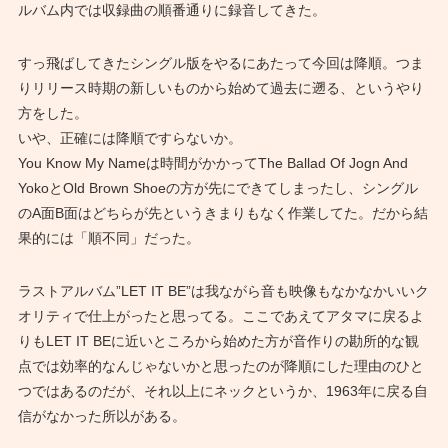
ルバム内では収録曲の順番通りに録音してきた。
すっ飛ばしてきたシングル版をやるにあたって今回は降順。つま
りリリース時期の新しいものから始めて過去に遡る、というやり
方をした。
いや、正確には降順ですらないか。
You Know My Nameは時間がかかってThe Ballad Of Jogn And
YokoとOld Brown Shoeの方が先にできてしまったし、シングル
のA面B面はどちらが先というきまりもなく作業してた。だから結
果的には「順不同」だった。
ラストアルバム”LET IT BE”は我ながら音も映像もなかなかいいク
オリティで仕上がったと思ってる。ここであえてアタマに戻るよ
りもLET IT BEに近いところから始めた方が音作りの勘所的な観
点では効率的なんじゃないかと思ったのが降順にした理由のひと
つではあるのだが、それ以上にネックというか、1963年に戻る自
信がなかった所以がある。