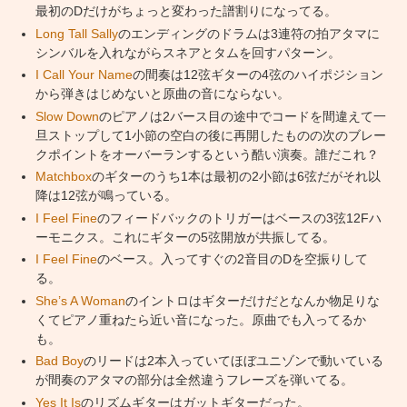
最初のDだけがちょっと変わった譜割りになってる。
Long Tall Sally
のエンディングのドラムは3連符の拍アタマに
シンバルを入れながらスネアとタムを回すパターン。
I Call Your Name
の間奏は12弦ギターの4弦のハイポジション
から弾きはじめないと原曲の音にならない。
Slow Down
のピアノは2バース目の途中でコードを間違えて一
旦ストップして1小節の空白の後に再開したものの次のブレー
クポイントをオーバーランするという酷い演奏。誰だこれ？
Matchbox
のギターのうち1本は最初の2小節は6弦だがそれ以
降は12弦が鳴っている。
I Feel Fine
のフィードバックのトリガーはベースの3弦12Fハ
ーモニクス。これにギターの5弦開放が共振してる。
I Feel Fine
のベース。入ってすぐの2音目のDを空振りして
る。
She’s A Woman
のイントロはギターだけだとなんか物足りな
くてピアノ重ねたら近い音になった。原曲でも入ってるか
も。
Bad Boy
のリードは2本入っていてほぼユニゾンで動いている
が間奏のアタマの部分は全然違うフレーズを弾いてる。
Yes It Is
のリズムギターはガットギターだった。