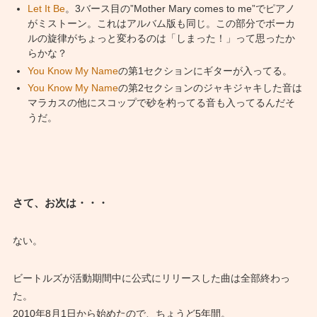
Let It Be
。3バース目の”Mother Mary comes to me”でピアノ
がミストーン。これはアルバム版も同じ。この部分でボーカ
ルの旋律がちょっと変わるのは「しまった！」って思ったか
らかな？
You Know My Name
の第1セクションにギターが入ってる。
You Know My Name
の第2セクションのジャキジャキした音は
マラカスの他にスコップで砂を杓ってる音も入ってるんだそ
うだ。
さて、お次は・・・
ない。
ビートルズが活動期間中に公式にリリースした曲は全部終わっ
た。
2010年8月1日から始めたので、ちょうど5年間。