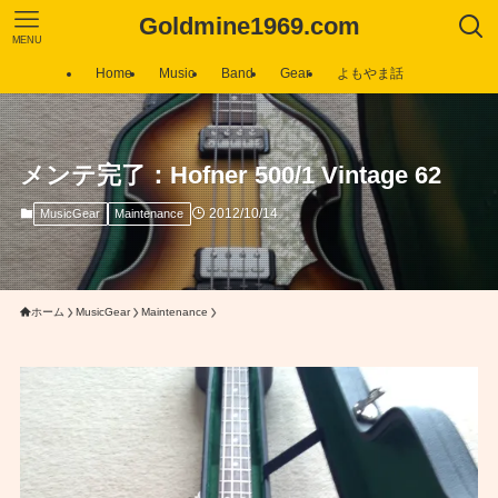
Goldmine1969.com
MENU
Home
Music
Band
Gear
よもやま話
メンテ完了：Hofner 500/1 Vintage 62
2012/10/14
MusicGear
Maintenance
ホーム
MusicGear
Maintenance