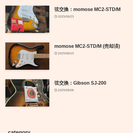
弦交換：momose MC2-STD/M
2025/09/23
momose MC2-STD/M (売却済)
2025/09/15
弦交換：Gibson SJ-200
2025/09/06
category