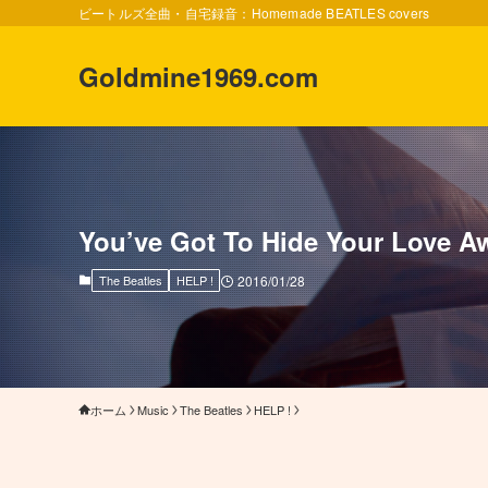
ビートルズ全曲・自宅録音：Homemade BEATLES covers
Goldmine1969.com
You’ve Got To Hide Your Lo
The Beatles
HELP !
2016/01/28
ホーム
Music
The Beatles
HELP !