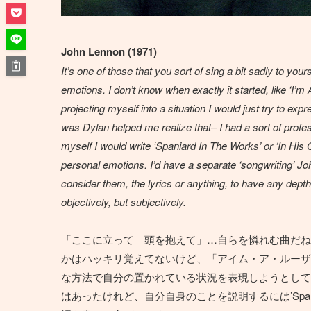
John Lennon (1971)
It’s one of those that you sort of sing a bit sadly to you
emotions. I don’t know when exactly it started, like ‘I’m
projecting myself into a situation I would just try to exp
was Dylan helped me realize that– I had a sort of profes
myself I would write ‘Spaniard In The Works’ or ‘In His
personal emotions. I’d have a separate ‘songwriting’ Jo
consider them, the lyrics or anything, to have any dept
objectively, but subjectively.
「ここに立って 頭を抱えて」…自らを憐れむ曲だね
かはハッキリ覚えてないけど、「アイム・ア・ルーザ
な方法で自分の置かれている状況を表現しようとして
はあったけれど、自分自身のことを説明するには’Spaniard In