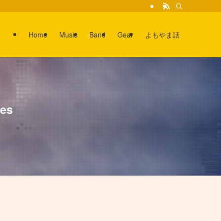
Home
Music
Band
Gear
よもやま話
es