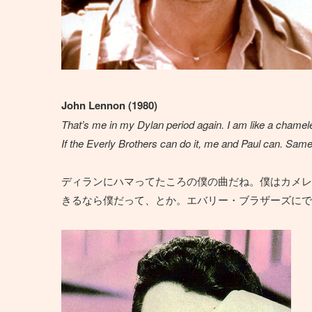
John Lennon (1980)
That’s me in my Dylan period again. I am like a chameleo
If the Everly Brothers can do it, me and Paul can. Same
ディランにハマってたころの僕の曲だね。僕はカメレ
きるなら僕だって、とか。エバリー・ブラザーズにで