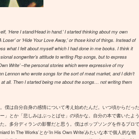
rself, ‘Here I stand/Head in hand.’ I started thinking about my own
 A Loser’ or ‘Hide Your Love Away,’ or those kind of things. Instead of
ress what I felt about myself which I had done in me books. I think it
sional songwriter’s attitude to writing Pop songs, but to express
 Own Write’ –the personal stories which were expressive of my
hn Lennon who wrote songs for the sort of meat market, and I didn’t
h at all. Then I started being me about the songs… not writing them
。僕は自分自身の感情について考え始めたんだ。いつ頃からだっ
ー」とか「悲しみはぶっとばせ」の頃かな。自分の本で書いたよ
た。多分ディランの影響だと思う。僕はポップソングを作るプロ
 The Works’とか’In His Own Write’みたいな本で個人的な物