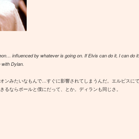
n… influenced by whatever is going on. If Elvis can do it, I can do it
 with Dylan.
オンみたいなもんで…すぐに影響されてしまうんだ。エルビスに
きるならポールと僕にだって、とか。ディランも同じさ。