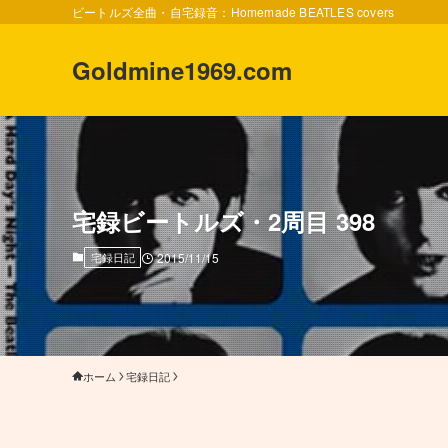
ビートルズ全曲・自宅録音：Homemade BEATLES covers
Goldmine1969.com
宅録ビートルズ・2周目 398
宅録日記
2015/11/15
ホーム
宅録日記