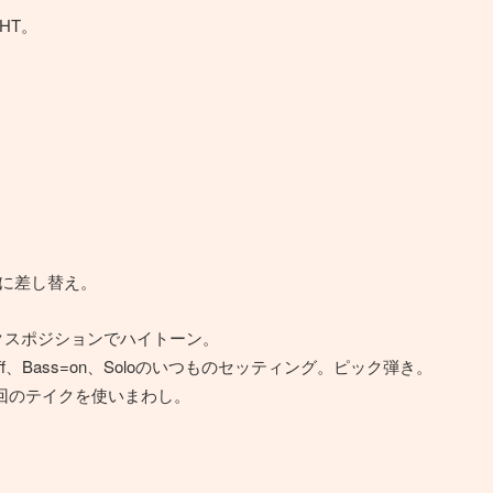
HT。
ERに差し替え。
e。ミックスポジションでハイトーン。
eble=off、Bass=on、Soloのいつものセッティング。ピック弾き。
回のテイクを使いまわし。