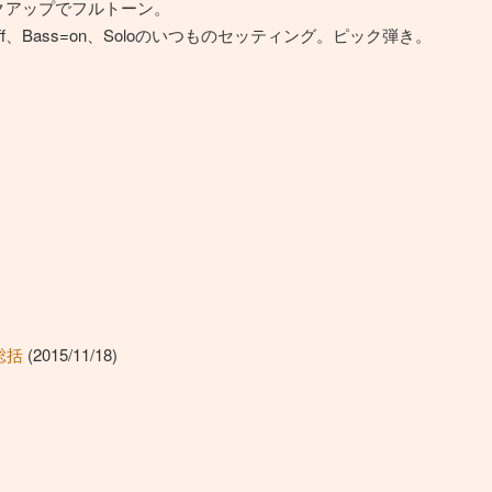
アピックアップでフルトーン。
eble=off、Bass=on、Soloのいつものセッティング。ピック弾き。
総括
(2015/11/18)