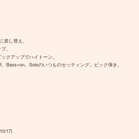
ERに差し替え。
ップ。
e。リアピックアップでハイトーン。
eble=off、Bass=on、Soloのいつものセッティング。ピック弾き。
10/17)