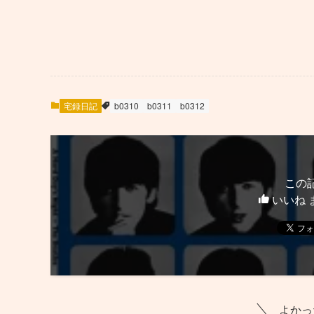
宅録日記
b0310
b0311
b0312
この
いいね 
よかっ