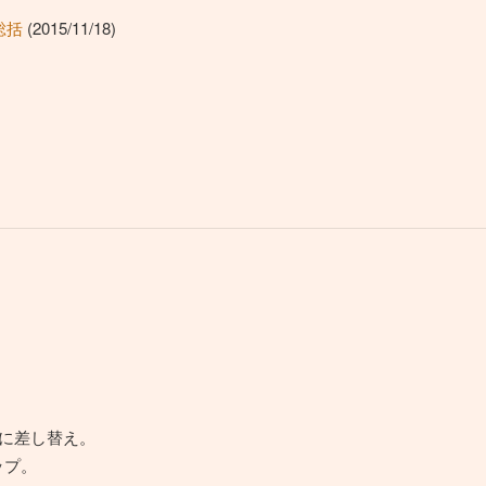
総括
(2015/11/18)
ERに差し替え。
ップ。