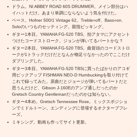
ドラム。NI ABBEY ROAD 60S DRUMMER。メイン部分はハ
イハットだけ。あまり単調にならないよう気を付けた。
ベース。Hofner 500/1 Vintage 62。Treble=off、Bass=on、
Soloのいつものセッティング。親指ピッキング。
ギター1本目。YAMAHA FG-520 TBS。拍アタマにアクセント
つけたコードストローク。ジョンが弾いてるパートかな？
ギター2本目。YAMAHA FG-520 TBS。曲冒頭のコードストロ
ークが1トラックだけだとなんか物足りなかったのでここだけ
ダブリングした。
ギター3本目。YAMAHA FG-520 TBSに買ったばかりのアコギ
用ピックアップ FISHMAN NEO-D Humbuckingを取り付けて
これで録ってみた。原曲だとジョージが弾いてるパートだと
思うんだけど、Gibson J-160Eのアンプ通しだったのか
Gretsch Country Gentlemanだったのかは知らない。
ギター4本め。Gretsch Tennessee Rose。ミックスポジショ
ンでミドルトーン。エンディングに登場するオクターブフレ
ーズ。
ミキシング。動画も作ってサイト更新。