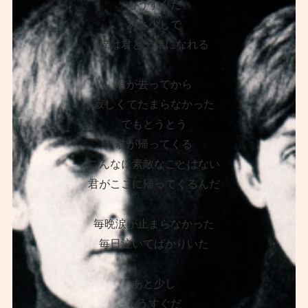
もうすぐだ
あと少しで
僕は君と一緒になれる
君が去ってから
寂しくてたまらなかった
でもとうとう
君が帰ってくる
こんなに素敵なことはない
君がここに帰ってくるんだ
毎晩涙が止まらなかった
毎日泣いてばかりいた
あと少し
もうすぐだ