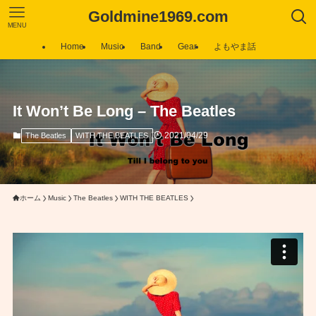
Goldmine1969.com
MENU
Home
Music
Band
Gear
よもやま話
It Won’t Be Long – The Beatles
2021/04/29
The Beatles
WITH THE BEATLES
ホーム
Music
The Beatles
WITH THE BEATLES