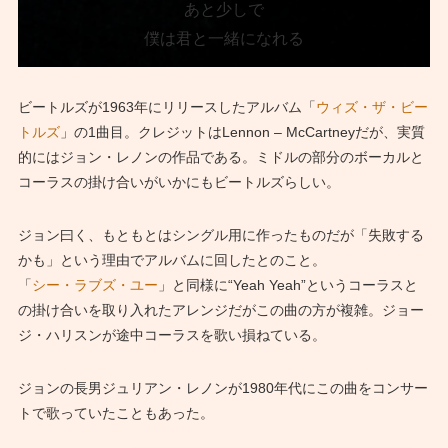
あと少しで
僕は君と一緒になれる
ビートルズが1963年にリリースしたアルバム「
ウィズ・ザ・ビー
トルズ
」の1曲目。クレジットはLennon – McCartneyだが、実質
的にはジョン・レノンの作品である。ミドルの部分のボーカルと
コーラスの掛け合いがいかにもビートルズらしい。
ジョン曰く、もともとはシングル用に作ったものだが「失敗する
かも」という理由でアルバムに回したとのこと。
「
シー・ラブズ・ユー
」と同様に“Yeah Yeah”というコーラスと
の掛け合いを取り入れたアレンジだがこの曲の方が複雑。ジョー
ジ・ハリスンが途中コーラスを歌い損ねている。
ジョンの長男ジュリアン・レノンが1980年代にこの曲をコンサー
トで歌っていたこともあった。