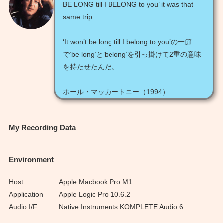
BE LONG till I BELONG to you’ it was that
same trip.
‘It won’t be long till I belong to you’の一節
で’be long’と’belong’を引っ掛けて2重の意味
を持たせたんだ。
ポール・マッカートニー（1994）
My Recording Data
Environment
Host
Apple Macbook Pro M1
Application
Apple Logic Pro 10.6.2
Audio I/F
Native Instruments KOMPLETE Audio 6