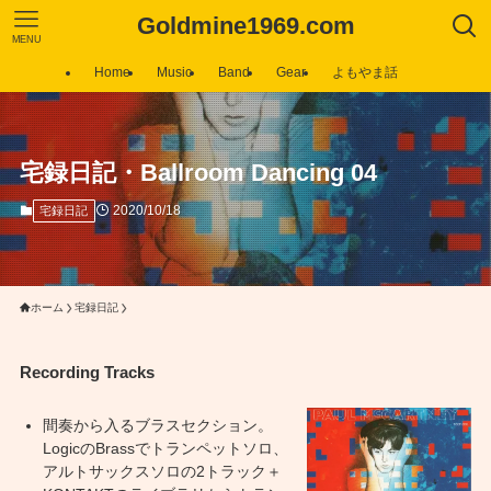
Goldmine1969.com
MENU
Home
Music
Band
Gear
よもやま話
宅録日記・Ballroom Dancing 04
2020/10/18
宅録日記
ホーム
宅録日記
Recording Tracks
間奏から入るブラスセクション。
LogicのBrassでトランペットソロ、
アルトサックスソロの2トラック＋