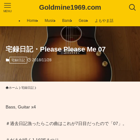
Goldmine1969.com
MENU
Home
Music
Band
Gear
よもやま話
宅録日記・Please Please Me 07
2018/11/28
宅録日記
ホーム
宅録日記
Bass, Guitar x4
＃過去日記漁ったらこの曲はこれが7日目だったので「07」。
まだまだ続くJ-160Eまつり。