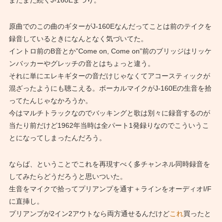
原曲でのこの曲のギターがJ-160Eなんだってことは前のテイクを
録音しているときになんとなく気づいてた。
イントロ前のB音とか”Come on, Come on”前のブリッジはリッケ
ンバッカーやグレッチの音とはちょっと違う。
それに単にエレキギターの音だけじゃなくてアコースティックが
混ざったようにも聴こえる。ボーカルマイクがJ-160Eの生音を拾
ってたんじゃなかろうか。
今はマルチトラックなのでバッキングと歌は別々に録音するのが
当たり前だけど1962年当時は全パート1発録りなのでこういうこ
とになってしまったんだろう。
ならば、ということでこれを再現すべく多チャンネル同時録音を
してみたらどうだろうと思いついた。
生音をマイクで拾ってプリアンプを通す＋ラインをオーディオI/F
に直挿し。
プリアンプが2イン2アウトなら両方通せるんだけど
これ
買ったと