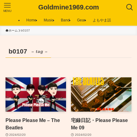
Goldmine1969.com
MENU
Home
Music
Band
Gear
よもやま話
ホーム
b0107
b0107
– tag –
Please Please Me – The
宅録日記・Please Please
Beatles
Me 09
2024/02/20
2024/02/20