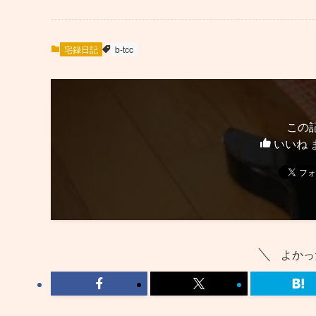
宅録日記
b-tcc
この
いいね 
よかっ