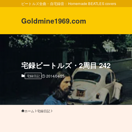
ビートルズ全曲・自宅録音：Homemade BEATLES covers
Goldmine1969.com
宅録ビートルズ・2周目 242
宅録日記
2014/04/25
ホーム
宅録日記