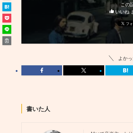
この
いいね 
よかっ
書いた人