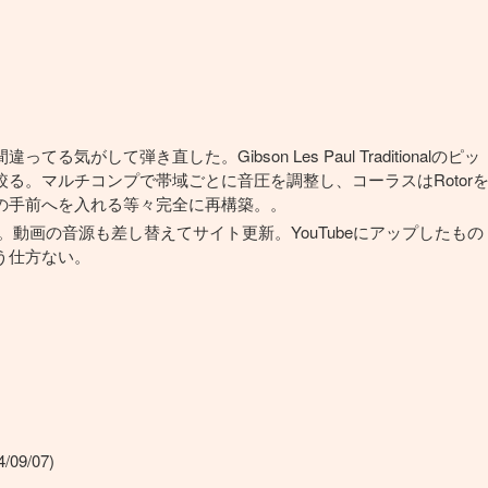
して弾き直した。Gibson Les Paul Traditionalのピッ
で絞る。マルチコンプで帯域ごとに音圧を調整し、コーラスはRotor
の手前へを入れる等々完全に再構築。。
3へ。動画の音源も差し替えてサイト更新。YouTubeにアップしたもの
う仕方ない。
/09/07)