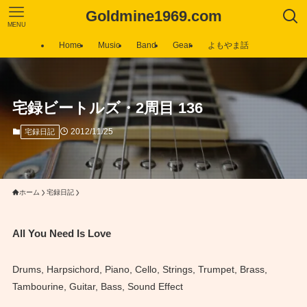
Goldmine1969.com
MENU
Home
Music
Band
Gear
よもやま話
宅録ビートルズ・2周目 136
2012/11/25
宅録日記
ホーム
宅録日記
All You Need Is Love
Drums, Harpsichord, Piano, Cello, Strings, Trumpet, Brass,
Tambourine, Guitar, Bass, Sound Effect