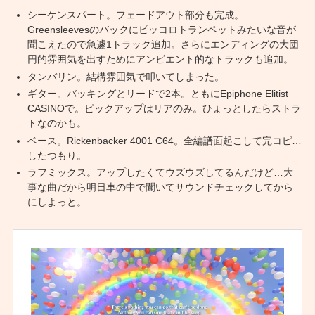
シーケンスパート。フェードアウト部分も完成。
Greensleevesのバックにピッコロトランペットみたいな音が
聞こえたので急遽1トラック追加。さらにエンディングの大団
円的雰囲気を出すためにアンビエント的なトラックも追加。
タンバリン。結構雰囲気で叩いてしまった。
ギター。バッキングとリードで2本。ともにEpiphone Elitist
CASINOで。ピックアップはリアのみ。ひょっとしたらストラ
トなのかも。
ベース。Rickenbacker 4001 C64。全編譜面起こして完コピ…
したつもり。
ラフミックス。アップしたくてウズウズしてるんだけど…大
事な曲だから明日車の中で聞いてサウンドチェックしてから
にしよっと。