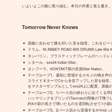
いよいよこの曲に取り組む。本日の作業と覚え書き。
Tomorrow Never Knows
原曲に合わせて膝を叩いた音を録音。これをビー
ドラム。NI ABBEY ROAD 60S DRUMS Late 
タンバリン。プラスティックフレームのヘッドレ
シタール。exs24 Indian Sitar。
タンブーラ。KONTAKT用の音源Sitar Nation。
テープループ1。最初に登場するカモメの鳴き声
スライドギターでCから全音アップした音を録音
をマスターサンプルとしてexs24上に配置。原
テープループ2。1バース目の終わりに出てくる早
ハンマリング＆プリング(Taxmanの間奏の下降
約4小節の長さで弾いたものを逆回転させて1小節
テープループ3。2バース目から登場するややゆっ