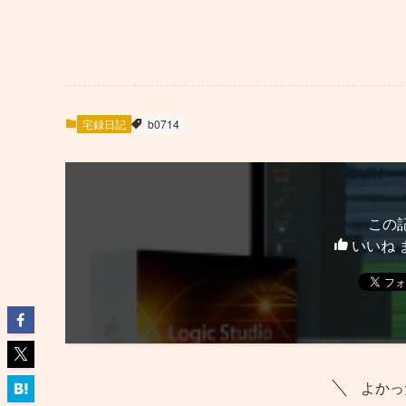
宅録日記
b0714
この
いいね 
よかっ