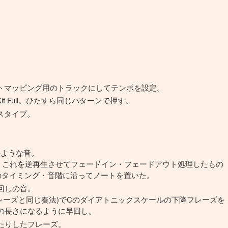
トマッピング用のトラックにしてテンポを設定。
60s Kit Full。ひたすら同じパターンで押す。
スタイプ。
のような音。
。これを逆再生させてフェードイン・フェードアウト処理したもの
曲のタイミング・音階に沿ってノートを置いた。
回しの音。
フレーズと同じ奏法)でCのダイアトニックスケールの下降フレーズを
の長さになるように早回し。
たりしたフレーズ。