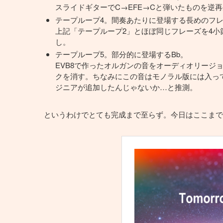
スライドギターでC→EFE→Cと弾いたものを逆
テープループ4。間奏あたりに登場する長めのフ
上記「テープループ2」とほぼ同じフレーズを4小
し。
テープループ5。部分的に登場するBb。
EVB8で作ったオルガンの音をオーディオリージ
クを消す。ちなみにこの音はモノラル版には入っ
ジニアが追加したんじゃないか…と推測。
というわけでとても完成まで至らず。今日はここまで