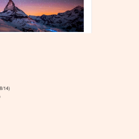
8/14)
)