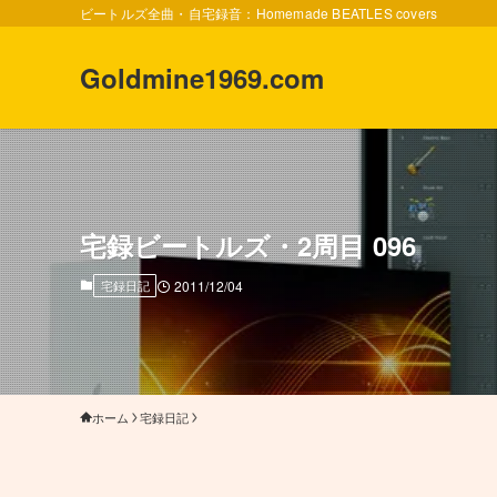
ビートルズ全曲・自宅録音：Homemade BEATLES covers
Goldmine1969.com
宅録ビートルズ・2周目 096
宅録日記
2011/12/04
ホーム
宅録日記