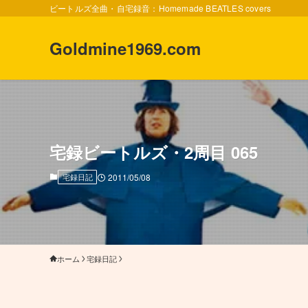
ビートルズ全曲・自宅録音：Homemade BEATLES covers
Goldmine1969.com
宅録ビートルズ・2周目 065
宅録日記
2011/05/08
ホーム
宅録日記