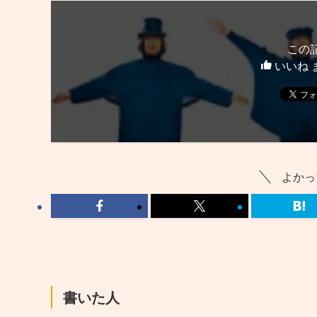
この
いいね 
よかっ
書いた人