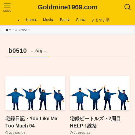
Goldmine1969.com
MENU
Home
Music
Band
Gear
よもやま話
ホーム
b0510
b0510
– tag –
宅録日記・You Like Me
宅録ビートルズ・2周目 –
Too Much 04
HELP ! 総括
2025/01/26
2016/03/31