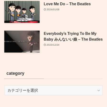
Love Me Do – The Beatles
2024/01/08
Everybody’s Trying To Be My
Baby みんないい娘 – The Beatles
2023/12/24
category
category