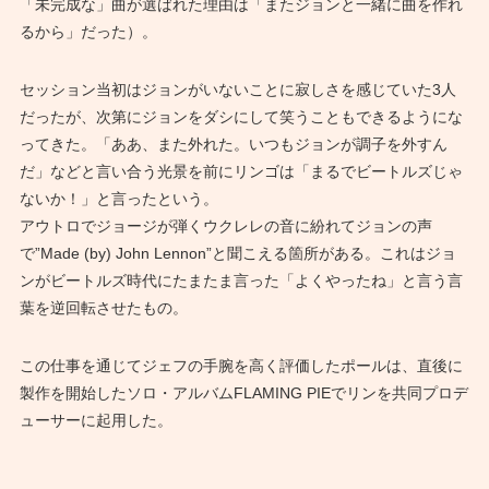
「未完成な」曲が選ばれた理由は「またジョンと一緒に曲を作れ
るから」だった）。
セッション当初はジョンがいないことに寂しさを感じていた3人
だったが、次第にジョンをダシにして笑うこともできるようにな
ってきた。「ああ、また外れた。いつもジョンが調子を外すん
だ」などと言い合う光景を前にリンゴは「まるでビートルズじゃ
ないか！」と言ったという。
アウトロでジョージが弾くウクレレの音に紛れてジョンの声
で”Made (by) John Lennon”と聞こえる箇所がある。これはジョ
ンがビートルズ時代にたまたま言った「よくやったね」と言う言
葉を逆回転させたもの。
この仕事を通じてジェフの手腕を高く評価したポールは、直後に
製作を開始したソロ・アルバムFLAMING PIEでリンを共同プロデ
ューサーに起用した。