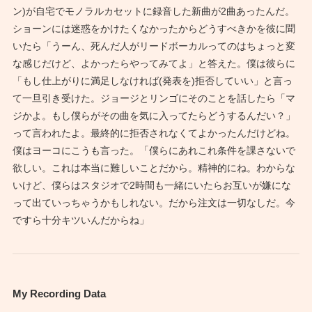
ン)が自宅でモノラルカセットに録音した新曲が2曲あったんだ。
ショーンには迷惑をかけたくなかったからどうすべきかを彼に聞
いたら「うーん、死んだ人がリードボーカルってのはちょっと変
な感じだけど、よかったらやってみてよ」と答えた。僕は彼らに
「もし仕上がりに満足しなければ(発表を)拒否していい」と言っ
て一旦引き受けた。ジョージとリンゴにそのことを話したら「マ
ジかよ。もし僕らがその曲を気に入ってたらどうするんだい？」
って言われたよ。最終的に拒否されなくてよかったんだけどね。
僕はヨーコにこうも言った。「僕らにあれこれ条件を課さないで
欲しい。これは本当に難しいことだから。精神的にね。わからな
いけど、僕らはスタジオで2時間も一緒にいたらお互いが嫌にな
って出ていっちゃうかもしれない。だから注文は一切なしだ。今
ですら十分キツいんだからね」
My Recording Data