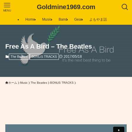
Goldmine1969.com
MENU
Home
Music
Band
Gear
よもやま話
Free As A Bird – The Beatles
2017/05/18
The Beatles
BONUS TRACKS
ホーム
Music
The Beatles
BONUS TRACKS