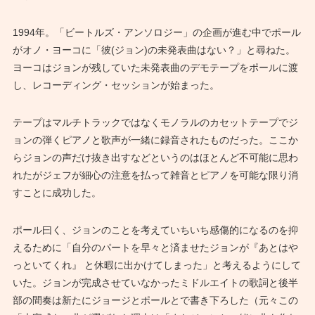
1994年。「ビートルズ・アンソロジー」の企画が進む中でポール
がオノ・ヨーコに「彼(ジョン)の未発表曲はない？」と尋ねた。
ヨーコはジョンが残していた未発表曲のデモテープをポールに渡
し、レコーディング・セッションが始まった。
テープはマルチトラックではなくモノラルのカセットテープでジ
ョンの弾くピアノと歌声が一緒に録音されたものだった。ここか
らジョンの声だけ抜き出すなどというのはほとんど不可能に思わ
れたがジェフが細心の注意を払って雑音とピアノを可能な限り消
すことに成功した。
ポール曰く、ジョンのことを考えていちいち感傷的になるのを抑
えるために「自分のパートを早々と済ませたジョンが『あとはや
っといてくれ』 と休暇に出かけてしまった」と考えるようにして
いた。ジョンが完成させていなかったミドルエイトの歌詞と後半
部の間奏は新たにジョージとポールとで書き下ろした（元々この