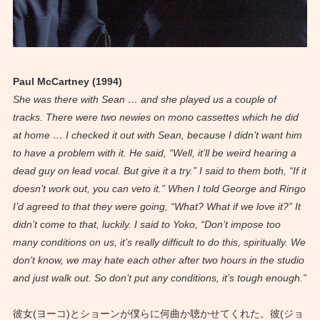
Paul McCartney (1994)
She was there with Sean … and she played us a couple of
tracks. There were two newies on mono cassettes which he did
at home … I checked it out with Sean, because I didn’t want him
to have a problem with it. He said, “Well, it’ll be weird hearing a
dead guy on lead vocal. But give it a try.” I said to them both, “If it
doesn’t work out, you can veto it.” When I told George and Ringo
I’d agreed to that they were going, “What? What if we love it?” It
didn’t come to that, luckily. I said to Yoko, “Don’t impose too
many conditions on us, it’s really difficult to do this, spiritually. We
don’t know, we may hate each other after two hours in the studio
and just walk out. So don’t put any conditions, it’s tough enough.”
彼女(ヨーコ)とショーンが僕らに何曲か聴かせてくれた。彼(ジョ