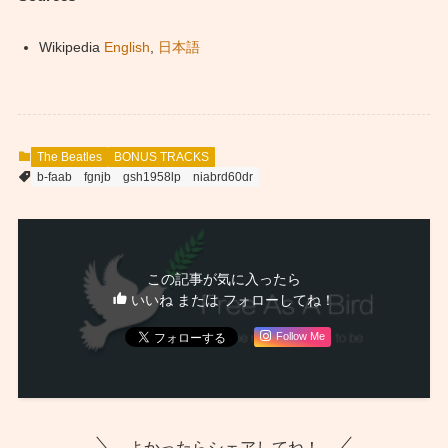
Wikipedia
English
,
日本語
The Beatles
BONUS TRACKS
b-faab
fgnjb
gsh1958lp
niabrd60dr
この記事が気に入ったら
いいね または フォローしてね！
Follow Me
よかったらシェアしてね！