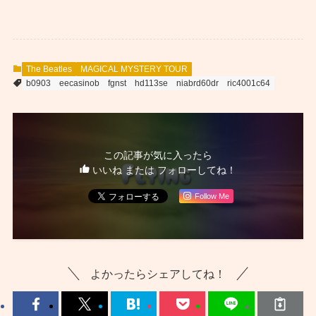
The Beatles
MAGICAL MYSTERY TOUR
b0903
eecasinob
fgnst
hd113se
niabrd60dr
ric4001c64
この記事が気に入ったら
いいね または フォローしてね！
Follow Me
よかったらシェアしてね！