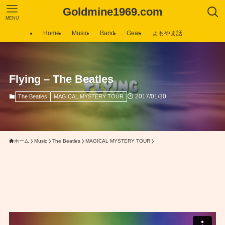
Goldmine1969.com
MENU
Home
Music
Band
Gear
よもやま話
Flying – The Beatles
2017/01/30
The Beatles
MAGICAL MYSTERY TOUR
ホーム
Music
The Beatles
MAGICAL MYSTERY TOUR