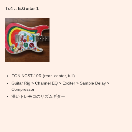
Tr.4 :: E.Guitar 1
FGN NCST-10R (rear+center, full)
Guitar Rig > Channel EQ > Exciter > Sample Delay >
Compressor
深いトレモロのリズムギター