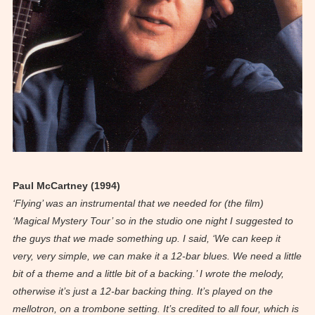
Paul McCartney (1994)
‘Flying’ was an instrumental that we needed for (the film)
‘Magical Mystery Tour’ so in the studio one night I suggested to
the guys that we made something up. I said, ‘We can keep it
very, very simple, we can make it a 12-bar blues. We need a little
bit of a theme and a little bit of a backing.’ I wrote the melody,
otherwise it’s just a 12-bar backing thing. It’s played on the
mellotron, on a trombone setting. It’s credited to all four, which is