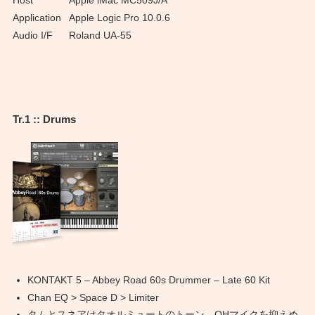
Host
Apple iMac MC509J/A
Application
Apple Logic Pro 10.0.6
Audio I/F
Roland UA-55
Tr.1 :: Drums
KONTAKT 5 – Abbey Road 60s Drummer – Late 60 Kit
Chan EQ > Space D > Limiter
タムとスネアはタオルミュートのトーン。OHマイクを抑えめ