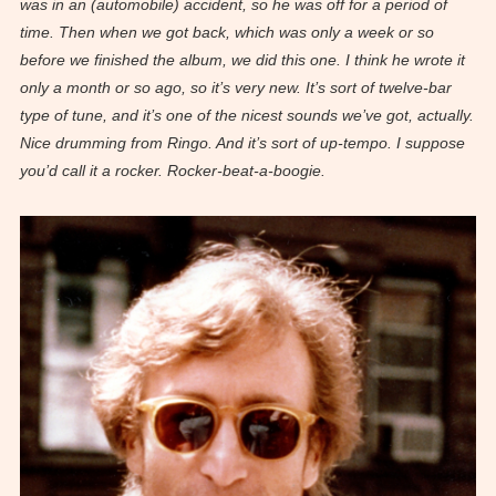
was in an (automobile) accident, so he was off for a period of
time. Then when we got back, which was only a week or so
before we finished the album, we did this one. I think he wrote it
only a month or so ago, so it’s very new. It’s sort of twelve-bar
type of tune, and it’s one of the nicest sounds we’ve got, actually.
Nice drumming from Ringo. And it’s sort of up-tempo. I suppose
you’d call it a rocker. Rocker-beat-a-boogie.