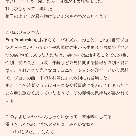
オノ(ヨーコ)と一緒いたら 脊髄がイカれちまった
打ちひしがれて 跪いた
椅子の上でしか君を抱けない無念さがわかるだろう？
これはジョン本人。
Bag Productionはおそらく「バギズム」のこと。これは当時ジョ
ンとヨーコが行っていた平和運動の中から生まれた言葉で「ひと
つの袋(bag)に入った人たちは、袋の中で生活することで肌の色、
性別、髪の長さ、服装、年齢など外見に関する情報が判別不能に
なる。それこそが完全なコミュニケーションの形だ」という思想
で、ジョンの曲「平和を我等に」の歌詞にも登場した。
また、この時期ジョンはヨーコを交通事故にあわせてしまったこ
とを申し訳なく思っていたようで、その懺悔の気持ちが書かれて
いる。
このままじゃヤバいんじゃないかって 警報鳴らしてる
濁りきった水の 浄水フィルターみたいな奴だ
「1+1+1は3だよ」なんて