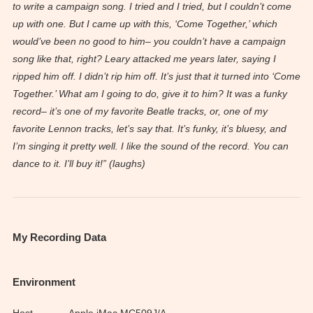
to write a campaign song. I tried and I tried, but I couldn’t come
up with one. But I came up with this, ‘Come Together,’ which
would’ve been no good to him– you couldn’t have a campaign
song like that, right? Leary attacked me years later, saying I
ripped him off. I didn’t rip him off. It’s just that it turned into ‘Come
Together.’ What am I going to do, give it to him? It was a funky
record– it’s one of my favorite Beatle tracks, or, one of my
favorite Lennon tracks, let’s say that. It’s funky, it’s bluesy, and
I’m singing it pretty well. I like the sound of the record. You can
dance to it. I’ll buy it!” (laughs)
My Recording Data
Environment