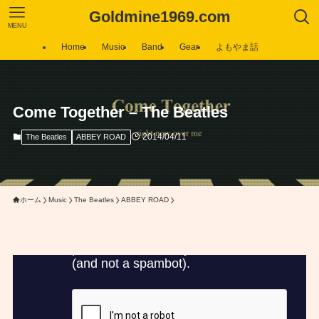
Goldmine1969.com
MENU
Home
Music
Band
Gear
よもやま話
Come Together – The Beatles
2014/04/11
The Beatles
ABBEY ROAD
ホーム
Music
The Beatles
ABBEY ROAD