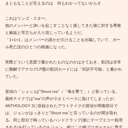
まともなことが言えるのは 何もわかってないからさ
これはリンゴ・スター。
他のメンバーと諍いを起こすことなく接してきた彼に対する尊敬
と嫉妬と苛立ちが入り混じっているようだ。
「1+1+1」はメンバーの誰かが欠けることを比喩していて、ポー
ル死亡説のひとつの根拠になった。
実際どういう意図で書かれたものなのかはさておき、歌詞は非常
に難解でアナログLP盤の歌詞カードには「対訳不可能」と書かれ
ていた。
冒頭の「シュッ｣は”Shoot me”（「俺を撃て」）と歌っている。
最終テイクでは”me”の声が小さくベースに負けてしまったが、
ANTHOLOGY 3に収録されたアウトテイクの冒頭や間奏部分で
は、ジョンがはっきりと”Shoot me”と言っているのが聞き取れ
る。同じ部分で鳴っているハンドクラップ(後にテープエコー処理
される)を打っているのもジョン。彼はこの曲ではボーカルに専念