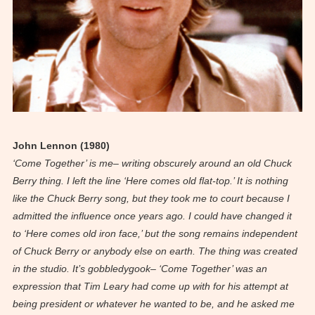
John Lennon (1980)
‘Come Together’ is me– writing obscurely around an old Chuck
Berry thing. I left the line ‘Here comes old flat-top.’ It is nothing
like the Chuck Berry song, but they took me to court because I
admitted the influence once years ago. I could have changed it
to ‘Here comes old iron face,’ but the song remains independent
of Chuck Berry or anybody else on earth. The thing was created
in the studio. It’s gobbledygook– ‘Come Together’ was an
expression that Tim Leary had come up with for his attempt at
being president or whatever he wanted to be, and he asked me