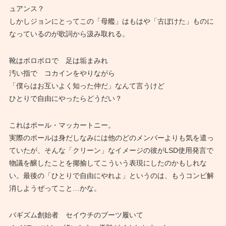
ュアンス？
しかしジョンにとってこの「母艦」はもはや「古ぼけた」ものに
なっているのが歌詞から汲み取れる。
靴はボロボロで 足は垢まみれ
汚い指で コカインをやりながら
「僕らはお互いよく知った仲だ」なんて言うけど
ひとりで自由にやったらどうだい？
これはポール・マッカートニー。
実際のポールは身だしなみには他のどのメンバーよりも気を遣っ
ていたが、そんな「クリーン」なイメージの彼がLSD使用発言で
物議を醸したことを揶揄してこういう表現にしたのかもしれな
い。最後の「ひとりで自由にやれよ」というのは、もうコンビ解
消しようぜってこと…かな。
バギズム創始者 セイウチのブーツ履いて