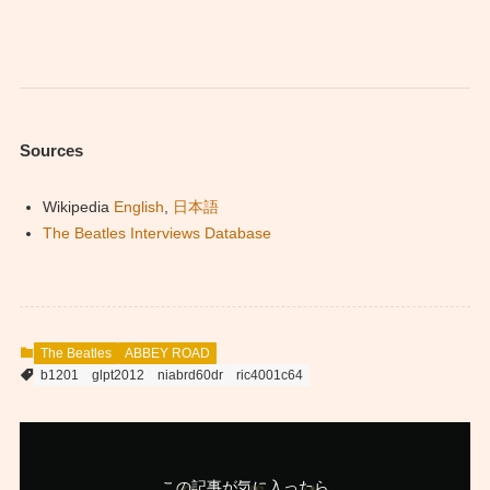
Sources
Wikipedia
English
,
日本語
The Beatles Interviews Database
The Beatles
ABBEY ROAD
b1201
glpt2012
niabrd60dr
ric4001c64
この記事が気に入ったら