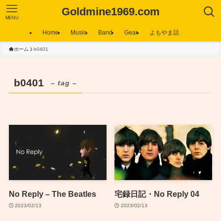
Goldmine1969.com
MENU
Home
Music
Band
Gear
よもやま話
ホーム
b0401
b0401
– tag –
No Reply – The Beatles
宅録日記・No Reply 04
2023/02/13
2023/02/13