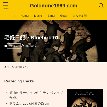
Goldmine1969.com
MENU
Home
Music
Band
Gear
よもやま話
宅録日記・Bluebird 01
2020/04/18
宅録日記
ホーム
宅録日記
Recording Tracks
原曲のリージョンからテンポマップ
作成。
ドラム。Logic付属のDrum