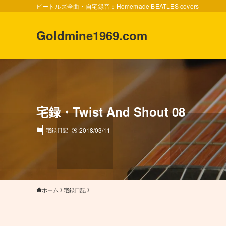
ビートルズ全曲・自宅録音：Homemade BEATLES covers
Goldmine1969.com
宅録・Twist And Shout 08
宅録日記
2018/03/11
ホーム
宅録日記