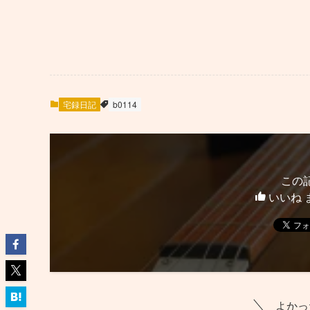
宅録日記
b0114
この
いいね 
よかっ