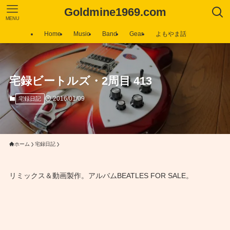
Goldmine1969.com
MENU
Home
Music
Band
Gear
よもやま話
宅録ビートルズ・2周目 413
2016/01/09
宅録日記
ホーム
宅録日記
リミックス＆動画製作。アルバムBEATLES FOR SALE。