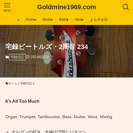
Goldmine1969.com
MENU
Home
Music
Band
Gear
よもやま話
宅録ビートルズ・2周目 234
2014/02/20
宅録日記
ホーム
宅録日記
It’s All Too Much
Organ, Trumpet, Tambourine, Bass, Guitar, Voice, Mixing
オルガンの続き。全編ほぼ同じパターン。