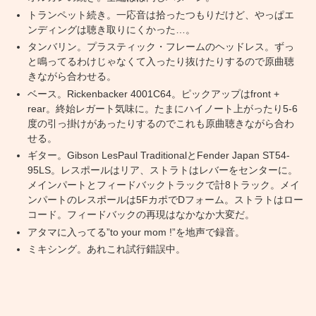
トランペット続き。一応音は拾ったつもりだけど、やっぱエ
ンディングは聴き取りにくかった…。
タンバリン。プラスティック・フレームのヘッドレス。ずっ
と鳴ってるわけじゃなくて入ったり抜けたりするので原曲聴
きながら合わせる。
ベース。Rickenbacker 4001C64。ピックアップはfront +
rear。終始レガート気味に。たまにハイノート上がったり5-6
度の引っ掛けがあったりするのでこれも原曲聴きながら合わ
せる。
ギター。Gibson LesPaul TraditionalとFender Japan ST54-
95LS。レスポールはリア、ストラトはレバーをセンターに。
メインパートとフィードバックトラックで計8トラック。メイ
ンパートのレスポールは5FカポでDフォーム。ストラトはロー
コード。フィードバックの再現はなかなか大変だ。
アタマに入ってる”to your mom !”を地声で録音。
ミキシング。あれこれ試行錯誤中。