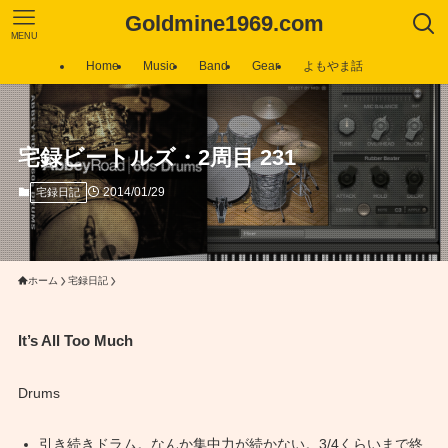
Goldmine1969.com
MENU
Home
Music
Band
Gear
よもやま話
宅録ビートルズ・2周目 231
2014/01/29
宅録日記
ホーム
宅録日記
It’s All Too Much
Drums
引き続きドラム。なんか集中力が続かない。3/4くらいまで終