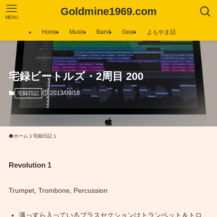
Goldmine1969.com
MENU
Home
Music
Band
Gear
よもやま話
宅録ビートルズ・2周目 200
2013/09/18
宅録日記
ホーム
宅録日記
Revolution 1
Trumpet, Trombone, Percussion
薄っすら入っているブラスセクションはトランペット＆トロ