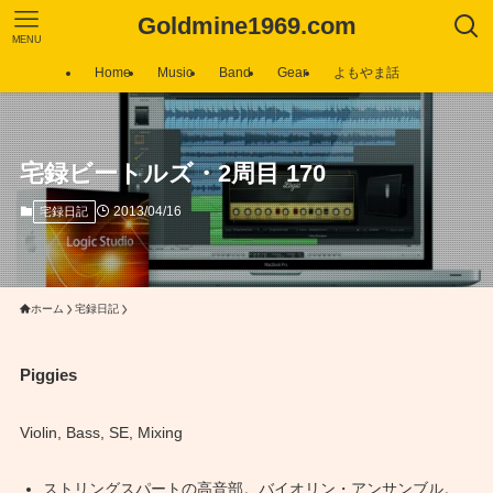
Goldmine1969.com
MENU
Home
Music
Band
Gear
よもやま話
宅録ビートルズ・2周目 170
2013/04/16
宅録日記
ホーム
宅録日記
Piggies
Violin, Bass, SE, Mixing
ストリングスパートの高音部。バイオリン・アンサンブル。