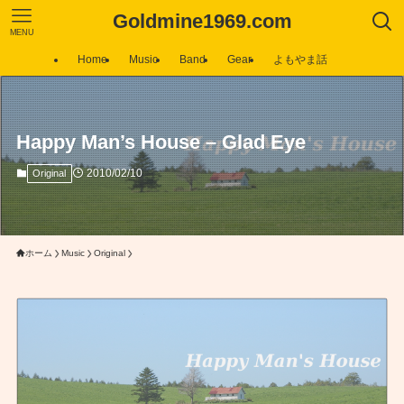
Goldmine1969.com
MENU
Home
Music
Band
Gear
よもやま話
Happy Man’s House – Glad Eye
2010/02/10
Original
ホーム
Music
Original