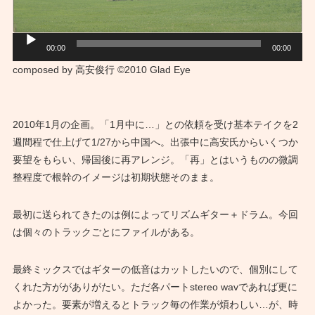
音
00:00
00:00
声
composed by 高安俊行 ©2010 Glad Eye
プ
レ
ー
2010年1月の企画。「1月中に…」との依頼を受け基本テイクを2
ヤ
週間程で仕上げて1/27から中国へ。出張中に高安氏からいくつか
ー
要望をもらい、帰国後に再アレンジ。「再」とはいうものの微調
整程度で根幹のイメージは初期状態そのまま。
最初に送られてきたのは例によってリズムギター＋ドラム。今回
は個々のトラックごとにファイルがある。
最終ミックスではギターの低音はカットしたいので、個別にして
くれた方ががありがたい。ただ各パートstereo wavであれば更に
よかった。要素が増えるとトラック毎の作業が煩わしい…が、時