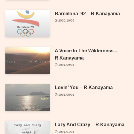
Barcelona ’92 – R.Kanayama
2005/10/02
A Voice In The Wilderness –
R.Kanayama
1991/09/01
Lovin’ You – R.Kanayama
1991/06/01
Lazy And Crazy – R.Kanayama
1991/01/01