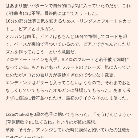
はあまり無いパターンで自分的には気に入っていたのだが、これ
が作曲者には不評。最終的には全てカットした。
16分の部分は雰囲気を変えるためストリングスとフルートをカッ
トし、ピアノとオルガン。
オルガンは白玉。ピアノはきちんと16分で符割してコードを叩
く。ベースが裏拍で浮ついているので、ピアノできちんとしたリ
ズムを作っておこう…という意図だ。
メロディー・ラインを入手。Bメロのフルートと若干被り気味に
なっている。もともとあったフルートのフレーズ、気に入ってい
たのだがメロとの被り方が微妙すぎたのでやむなく変更。
エンディングはギターも入ってこないようなので、それまでおと
なしくしていてもらったオルガンに登場してもらった。あまり考
えずに適当に音符並べただけ。最初のテイクをそのまま使った。
1/25のtake2を3歳の息子に聴いてもらった。「そうげんじょうか
(草原情歌？)に似てるね」というのが彼の感想。
草原…そうか。アレンジしていた時に漠然と抱いていたのは確か
にそのイメージかも。