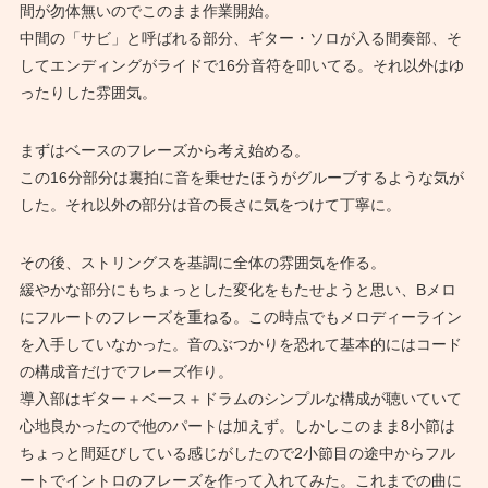
間が勿体無いのでこのまま作業開始。
中間の「サビ」と呼ばれる部分、ギター・ソロが入る間奏部、そ
してエンディングがライドで16分音符を叩いてる。それ以外はゆ
ったりした雰囲気。
まずはベースのフレーズから考え始める。
この16分部分は裏拍に音を乗せたほうがグルーブするような気が
した。それ以外の部分は音の長さに気をつけて丁寧に。
その後、ストリングスを基調に全体の雰囲気を作る。
緩やかな部分にもちょっとした変化をもたせようと思い、Bメロ
にフルートのフレーズを重ねる。この時点でもメロディーライン
を入手していなかった。音のぶつかりを恐れて基本的にはコード
の構成音だけでフレーズ作り。
導入部はギター＋ベース＋ドラムのシンプルな構成が聴いていて
心地良かったので他のパートは加えず。しかしこのまま8小節は
ちょっと間延びしている感じがしたので2小節目の途中からフル
ートでイントロのフレーズを作って入れてみた。これまでの曲に