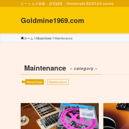
ビートルズ全曲・自宅録音：Homemade BEATLES covers
Goldmine1969.com
ホーム
MusicGear
Maintenance
Maintenance
– category –
MusicGear
Maintenance