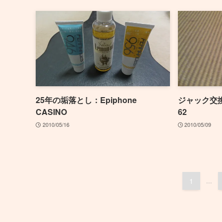
25年の垢落とし：Epiphone
ジャック交換：H
CASINO
62
2010/05/16
2010/05/09
1
...