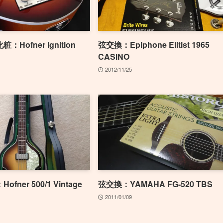
Hofner Ignition
弦交換：Epiphone Elitist 1965
CASINO
2012/11/25
ner 500/1 Vintage
弦交換：YAMAHA FG-520 TBS
2011/01/09