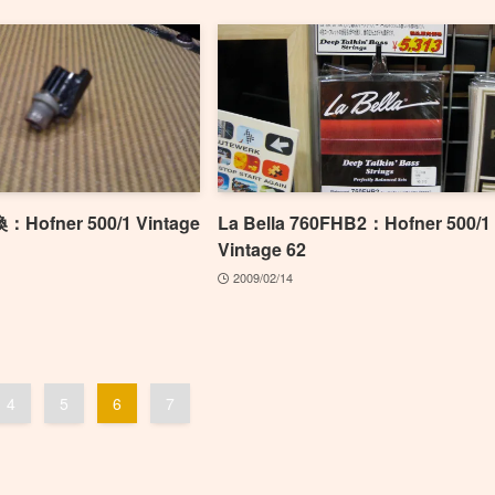
ofner 500/1 Vintage
La Bella 760FHB2：Hofner 500/1
Vintage 62
2009/02/14
4
5
6
7