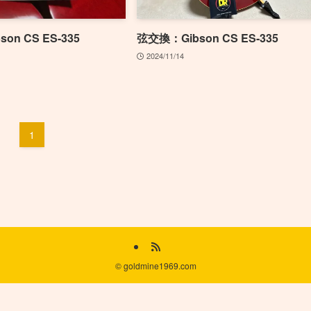
on CS ES-335
弦交換：Gibson CS ES-335
2024/11/14
1
©
goldmine1969.com