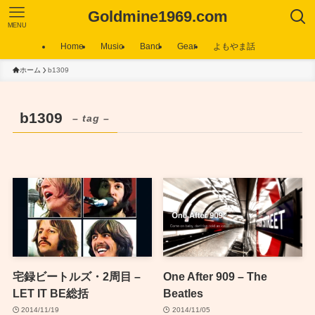
Goldmine1969.com
MENU
Home
Music
Band
Gear
よもやま話
ホーム
b1309
b1309
– tag –
宅録ビートルズ・2周目 –
One After 909 – The
LET IT BE総括
Beatles
2014/11/19
2014/11/05