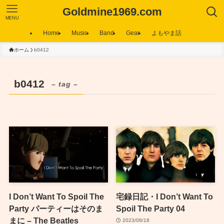
Goldmine1969.com
MENU
Home
Music
Band
Gear
よもやま話
ホーム
b0412
b0412
– tag –
I Don’t Want To Spoil The
宅録日記・I Don’t Want To
Party パーティーはそのま
Spoil The Party 04
まに – The Beatles
2023/08/18