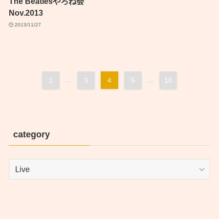
The Beatlesやろね会
Nov.2013
2013/11/27
1
...
3
4
5
...
10
category
category