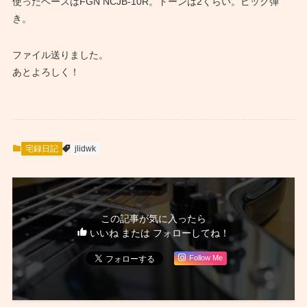
使ったベースはFGN NCJB-10R。トーンは2くらい。ピック弾
き。
ファイル送りました。
あとよろしく！
宅録日記
jlidwk
この記事が気に入ったら
いいね または フォローしてね！
Follow Me