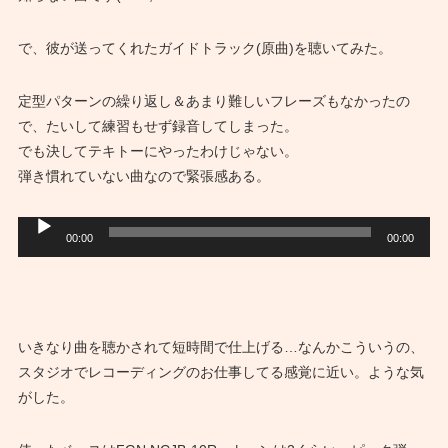
で、彼が送ってくれたガイドトラック(原曲)を聴いてみた。
定型パターンの繰り返し＆あまり難しいフレーズもなかったの
で、たいして練習もせず録音してしまった。
でも決してテキトーにやったわけじゃない。
弾き慣れていない曲なので緊張感ある。
音
00:00
00:00
声
プ
レ
ー
いきなり曲を聴かされて短時間で仕上げる…なんかこういうの、
ヤ
スタジオでレコーディングのお仕事してる感覚に近い。ような気
ー
がした。