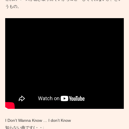
うもの。
I Don’t Wanna Know … I don’t Know
知らない曲です(・・;