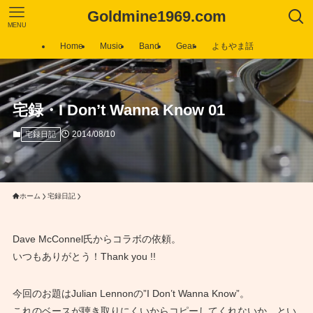
Goldmine1969.com
MENU
Home
Music
Band
Gear
よもやま話
宅録・I Don’t Wanna Know 01
2014/08/10
宅録日記
ホーム
宅録日記
Dave McConnel氏からコラボの依頼。
いつもありがとう！Thank you !!
今回のお題はJulian Lennonの”I Don’t Wanna Know”。
これのベースが聴き取りにくいからコピーしてくれないか、とい