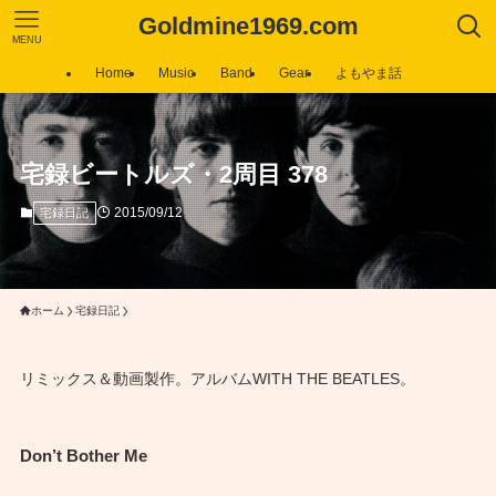
Goldmine1969.com
MENU
Home
Music
Band
Gear
よもやま話
宅録ビートルズ・2周目 378
2015/09/12
宅録日記
ホーム
宅録日記
リミックス＆動画製作。アルバムWITH THE BEATLES。
Don’t Bother Me