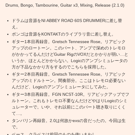
Drums, Bongo, Tambourine, Guitar x3, Mixing, Release (2.1.0)
ドラムは音源をNI ABBEY ROAD 60S DRUMMERに差し替
え。
ボンゴは音源をKONTAKTのライブラリ音に差し替え。
ギター1本目再録音。Gretsch Tennessee Rose。リアピック
アップのロートーン。このパート、アンプで深めのトレモロ
がかかってるんだけどGuitar RigのVOXだとかかりが弱い…と
いうか、ほとんどかからない。Logicのアンプシミュレータの
方が下品なかかり方をするのでこちらを採用した。
ギター2本目再録音。Gretsch Tennessee Rose。リアピック
アップのミドルトーン。間奏部分。ここはトレモロ必要ない
んだけど、Logicのアンプシミュレータにしてみた。
ギター3本目再録音。FGN NCST-10R。リアピックアップでフ
ルトーン。これもトレモロ不要なんだけどやはりLogicのシミ
ュレーターで。いや、それ以前にこのパート聴き取りにくく
て…。
タンバリン再録音。2.0は何故かexsの音だったの。今回は生
で。
ベース、クラベスは前回のものを使いまわし。